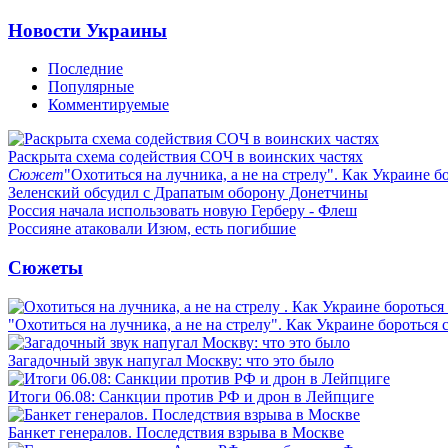
Новости Украины
Последние
Популярные
Комментируемые
Раскрыта схема содействия СОЧ в воинских частях
Сюжет
"Охотиться на лучника, а не на стрелу". Как Украине б
Зеленский обсудил с Драпатым оборону Донетчины
Россия начала использовать новую Герберу - Флеш
Россияне атаковали Изюм, есть погибшие
Сюжеты
"Охотиться на лучника, а не на стрелу". Как Украине бороться 
Загадочный звук напугал Москву: что это было
Итоги 06.08: Санкции против РФ и дрон в Лейпциге
Банкет генералов. Последствия взрыва в Москве