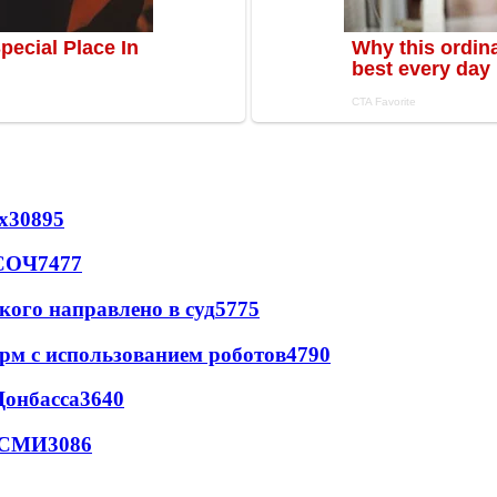
х
30895
 СОЧ
7477
кого направлено в суд
5775
рм с использованием роботов
4790
Донбасса
3640
- СМИ
3086