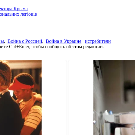
сектора Крыма
іональних легіонів
ны
,
Война с Россией
,
Война в Украине
,
истребители
те Ctrl+Enter, чтобы сообщить об этом редакции.