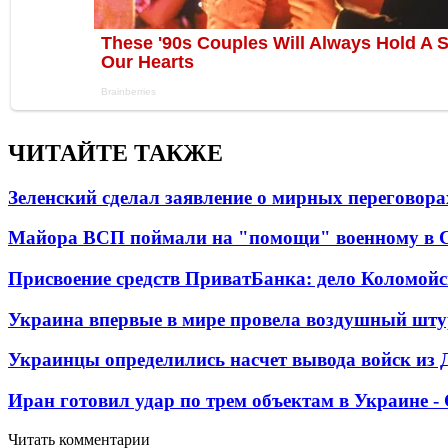
ЧИТАЙТЕ ТАКЖЕ
Зеленский сделал заявление о мирных переговора
Майора ВСП поймали на "помощи" военному в
Присвоение средств ПриватБанка: дело Коломойс
Украина впервые в мире провела воздушный шту
Украинцы определились насчет вывода войск из 
Иран готовил удар по трем объектам в Украине 
Читать комментарии