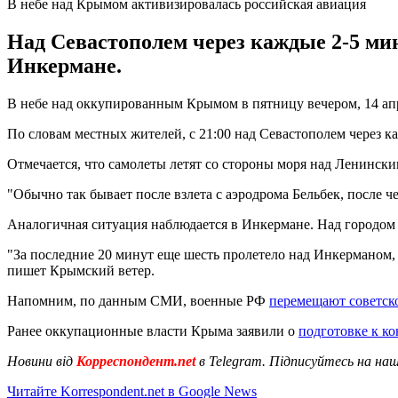
В небе над Крымом активизировалась российская авиация
Над Севастополем через каждые 2-5 ми
Инкермане.
В небе над оккупированным Крымом в пятницу вечером, 14 апр
По словам местных жителей, с 21:00 над Севастополем через к
Отмечается, что самолеты летят со стороны моря над Ленинским
"Обычно так бывает после взлета с аэродрома Бельбек, после че
Аналогичная ситуация наблюдается в Инкермане. Над городом 
"За последние 20 минут еще шесть пролетело над Инкерманом, т
пишет Крымский ветер.
Напомним, по данным СМИ, военные РФ
перемещают советск
Ранее оккупационные власти Крыма заявили о
подготовке к к
Новини від
Корреспондент.net
в Telegram. Підписуйтесь на на
Читайте Korrespondent.net в Google News