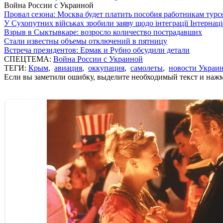
Война России с Украиной
Провал сезона: Москва будет платить пособия работникам тур
У Сухопутних військах зробили заяву щодо інтеграції Інтернац
Взрыв в Сыктывкаре: возросло количество пострадавших
Стали известны объемы отключений в пятницу
Встреча президентов: Ермак и Рубио обсудили детали
СПЕЦТЕМА:
Война России с Украиной
ТЕГИ:
Крым
,
авиация
,
оккупация
,
самолеты
,
новости Украи
Если вы заметили ошибку, выделите необходимый текст и нажми