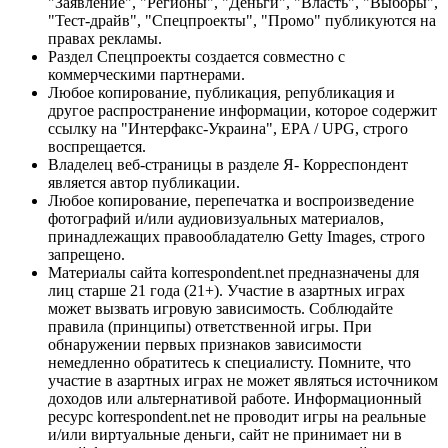
"Заявление", "Регионы", "Деньги", "Власть", "Выборы",
"Тест-драйв", "Спецпроекты", "Промо" публикуются на
правах рекламы.
Раздел Спецпроекты создается совместно с
коммерческими партнерами.
Любое копирование, публикация, републикация и
другое распространение информации, которое содержит
ссылку на "Интерфакс-Украина", EPA / UPG, строго
воспрещается.
Владелец веб-страницы в разделе Я- Корреспондент
является автор публикации.
Любое копирование, перепечатка и воспроизведение
фотографий и/или аудиовизуальных материалов,
принадлежащих правообладателю Getty Images, строго
запрещено.
Материалы сайта korrespondent.net предназначены для
лиц старше 21 года (21+). Участие в азартных играх
может вызвать игровую зависимость. Соблюдайте
правила (принципы) ответственной игры. При
обнаружении первых признаков зависимости
немедленно обратитесь к специалисту. Помните, что
участие в азартных играх не может являться источником
доходов или альтернативой работе. Информационный
ресурс korrespondent.net не проводит игры на реальные
и/или виртуальные деньги, сайт не принимает ни в