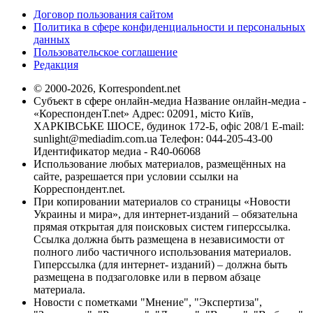
Договор пользования сайтом
Политика в сфере конфиденциальности и персональных
данных
Пользовательское соглашение
Редакция
© 2000-2026, Korrespondent.net
Субъект в сфере онлайн-медиа Название онлайн-медиа -
«КореспонденТ.net» Адрес: 02091, місто Київ,
ХАРКІВСЬКЕ ШОСЕ, будинок 172-Б, офіс 208/1 E-mail:
sunlight@mediadim.com.ua
Телефон: 044-205-43-00
Идентификатор медиа - R40-06068
Использование любых материалов, размещённых на
сайте, разрешается при условии ссылки на
Корреспондент.net.
При копировании материалов со страницы «Новости
Украины и мира», для интернет-изданий – обязательна
прямая открытая для поисковых систем гиперссылка.
Ссылка должна быть размещена в независимости от
полного либо частичного использования материалов.
Гиперссылка (для интернет- изданий) – должна быть
размещена в подзаголовке или в первом абзаце
материала.
Новости с пометками "Мнение", "Экспертиза",