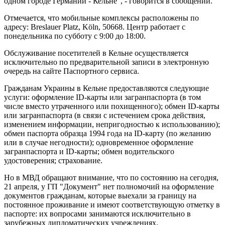
одном городе Германии - Кельне”, - говорится в сообщении.
Отмечается, что мобильные комплексы расположены по
адресу: Breslauer Platz, Köln, 50668. Центр работает с
понедельника по субботу с 9:00 до 18:00.
Обслуживание посетителей в Кельне осуществляется
исключительно по предварительной записи в электронную
очередь на сайте Паспортного сервиса.
Гражданам Украины в Кельне предоставляются следующие
услуги: оформление ID-карты или загранпаспорта (в том
числе вместо утраченного или похищенного); обмен ID-карты
или загранпаспорта (в связи с истечением срока действия,
изменением информации, непригодностью к использованию);
обмен паспорта образца 1994 года на ID-карту (по желанию
или в случае негодности); одновременное оформление
загранпаспорта и ID-карты; обмен водительского
удостоверения; страхование.
Но в МВД обращают внимание, что по состоянию на сегодня,
21 апреля, у ГП "Документ" нет полномочий на оформление
документов гражданам, которые выехали за границу на
постоянное проживание и имеют соответствующую отметку в
паспорте: их вопросами занимаются исключительно в
зарубежных дипломатических учреждениях.