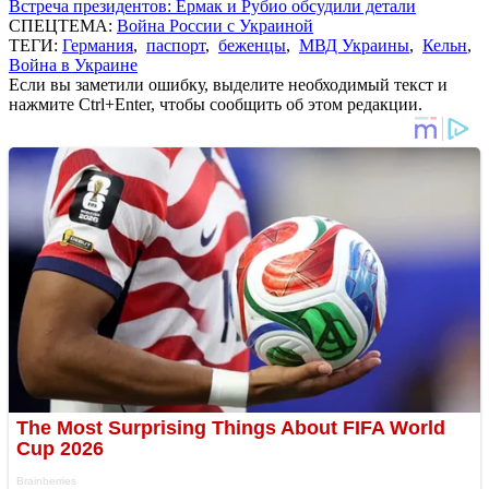
Встреча президентов: Ермак и Рубио обсудили детали
СПЕЦТЕМА:
Война России с Украиной
ТЕГИ:
Германия
,
паспорт
,
беженцы
,
МВД Украины
,
Кельн
,
Война в Украине
Если вы заметили ошибку, выделите необходимый текст и
нажмите Ctrl+Enter, чтобы сообщить об этом редакции.