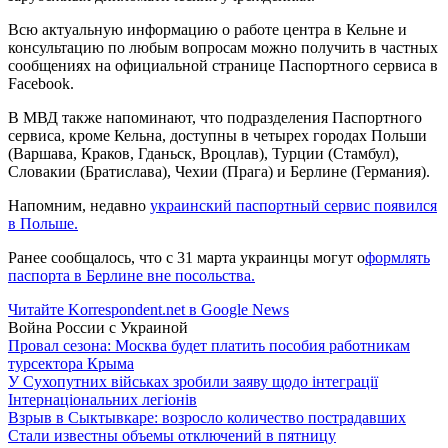
Всю актуальную информацию о работе центра в Кельне и
консультацию по любым вопросам можно получить в частных
сообщениях на официальной странице Паспортного сервиса в
Facebook.
В МВД также напоминают, что подразделения Паспортного
сервиса, кроме Кельна, доступны в четырех городах Польши
(Варшава, Краков, Гданьск, Вроцлав), Турции (Стамбул),
Словакии (Братислава), Чехии (Прага) и Берлине (Германия).
Напомним, недавно
украинский паспортный сервис появился
в Польше.
Ранее сообщалось, что с 31 марта украинцы могут о
формлять
паспорта в Берлине вне посольства.
Читайте Korrespondent.net в Google News
Война России с Украиной
Провал сезона: Москва будет платить пособия работникам
турсектора Крыма
У Сухопутних військах зробили заяву щодо інтеграції
Інтернаціональних легіонів
Взрыв в Сыктывкаре: возросло количество пострадавших
Стали известны объемы отключений в пятницу