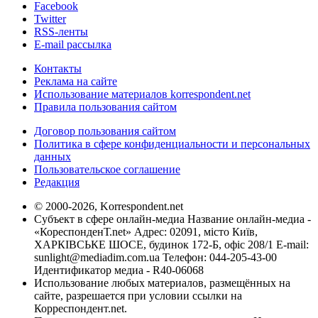
Facebook
Twitter
RSS-ленты
E-mail рассылка
Контакты
Реклама на сайте
Использование материалов korrespondent.net
Правила пользования сайтом
Договор пользования сайтом
Политика в сфере конфиденциальности и персональных
данных
Пользовательское соглашение
Редакция
© 2000-2026, Korrespondent.net
Субъект в сфере онлайн-медиа Название онлайн-медиа -
«КореспонденТ.net» Адрес: 02091, місто Київ,
ХАРКІВСЬКЕ ШОСЕ, будинок 172-Б, офіс 208/1 E-mail:
sunlight@mediadim.com.ua
Телефон: 044-205-43-00
Идентификатор медиа - R40-06068
Использование любых материалов, размещённых на
сайте, разрешается при условии ссылки на
Корреспондент.net.