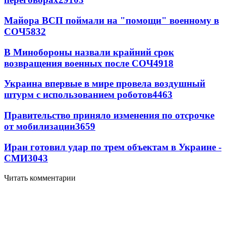
Майора ВСП поймали на "помощи" военному в
СОЧ
5832
В Минобороны назвали крайний срок
возвращения военных после СОЧ
4918
Украина впервые в мире провела воздушный
штурм с использованием роботов
4463
Правительство приняло изменения по отсрочке
от мобилизации
3659
Иран готовил удар по трем объектам в Украине -
СМИ
3043
Читать комментарии