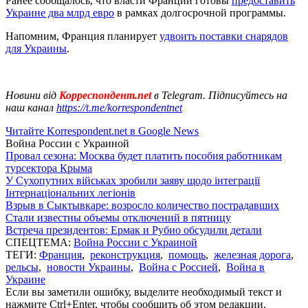
Ранее сообщалось, что власти Франции готовы
предоставить
Украине два млрд евро
в рамках долгосрочной программы.
Напомним, Франция планирует
удвоить поставки снарядов
для Украины
.
Новини від
Корреспондент.net
в Telegram. Підписуйтесь на
наш канал
https://t.me/korrespondentnet
Читайте Korrespondent.net в Google News
Война России с Украиной
Провал сезона: Москва будет платить пособия работникам
турсектора Крыма
У Сухопутних військах зробили заяву щодо інтеграції
Інтернаціональних легіонів
Взрыв в Сыктывкаре: возросло количество пострадавших
Стали известны объемы отключений в пятницу
Встреча президентов: Ермак и Рубио обсудили детали
СПЕЦТЕМА:
Война России с Украиной
ТЕГИ:
Франция
,
реконструкция
,
помощь
,
железная дорога
,
рельсы
,
новости Украины
,
Война с Россией
,
Война в
Украине
Если вы заметили ошибку, выделите необходимый текст и
нажмите Ctrl+Enter, чтобы сообщить об этом редакции.