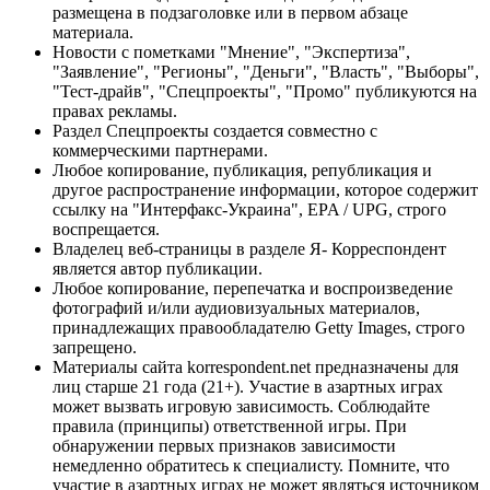
размещена в подзаголовке или в первом абзаце
материала.
Новости с пометками "Мнение", "Экспертиза",
"Заявление", "Регионы", "Деньги", "Власть", "Выборы",
"Тест-драйв", "Спецпроекты", "Промо" публикуются на
правах рекламы.
Раздел Спецпроекты создается совместно с
коммерческими партнерами.
Любое копирование, публикация, републикация и
другое распространение информации, которое содержит
ссылку на "Интерфакс-Украина", EPA / UPG, строго
воспрещается.
Владелец веб-страницы в разделе Я- Корреспондент
является автор публикации.
Любое копирование, перепечатка и воспроизведение
фотографий и/или аудиовизуальных материалов,
принадлежащих правообладателю Getty Images, строго
запрещено.
Материалы сайта korrespondent.net предназначены для
лиц старше 21 года (21+). Участие в азартных играх
может вызвать игровую зависимость. Соблюдайте
правила (принципы) ответственной игры. При
обнаружении первых признаков зависимости
немедленно обратитесь к специалисту. Помните, что
участие в азартных играх не может являться источником