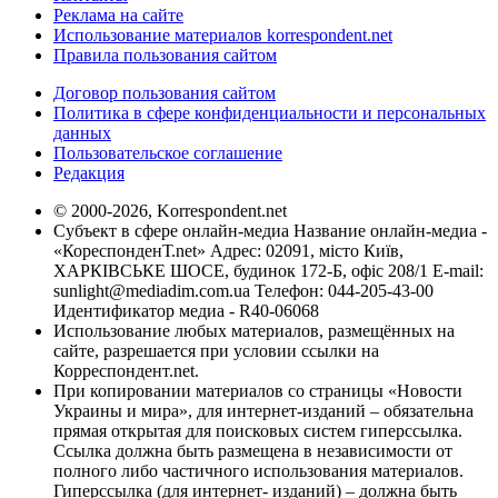
Реклама на сайте
Использование материалов korrespondent.net
Правила пользования сайтом
Договор пользования сайтом
Политика в сфере конфиденциальности и персональных
данных
Пользовательское соглашение
Редакция
© 2000-2026, Korrespondent.net
Субъект в сфере онлайн-медиа Название онлайн-медиа -
«КореспонденТ.net» Адрес: 02091, місто Київ,
ХАРКІВСЬКЕ ШОСЕ, будинок 172-Б, офіс 208/1 E-mail:
sunlight@mediadim.com.ua
Телефон: 044-205-43-00
Идентификатор медиа - R40-06068
Использование любых материалов, размещённых на
сайте, разрешается при условии ссылки на
Корреспондент.net.
При копировании материалов со страницы «Новости
Украины и мира», для интернет-изданий – обязательна
прямая открытая для поисковых систем гиперссылка.
Ссылка должна быть размещена в независимости от
полного либо частичного использования материалов.
Гиперссылка (для интернет- изданий) – должна быть