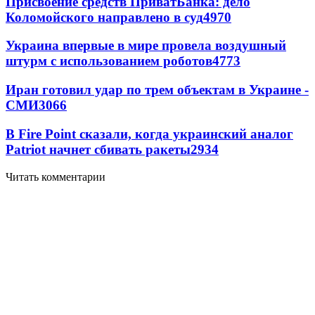
Присвоение средств ПриватБанка: дело
Коломойского направлено в суд
4970
Украина впервые в мире провела воздушный
штурм с использованием роботов
4773
Иран готовил удар по трем объектам в Украине -
СМИ
3066
В Fire Point сказали, когда украинский аналог
Patriot начнет сбивать ракеты
2934
Читать комментарии