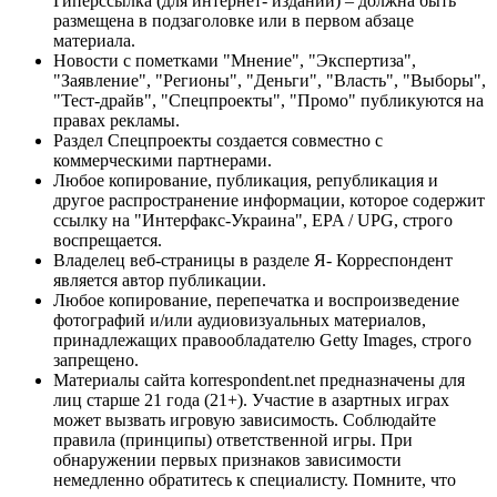
Гиперссылка (для интернет- изданий) – должна быть
размещена в подзаголовке или в первом абзаце
материала.
Новости с пометками "Мнение", "Экспертиза",
"Заявление", "Регионы", "Деньги", "Власть", "Выборы",
"Тест-драйв", "Спецпроекты", "Промо" публикуются на
правах рекламы.
Раздел Спецпроекты создается совместно с
коммерческими партнерами.
Любое копирование, публикация, републикация и
другое распространение информации, которое содержит
ссылку на "Интерфакс-Украина", EPA / UPG, строго
воспрещается.
Владелец веб-страницы в разделе Я- Корреспондент
является автор публикации.
Любое копирование, перепечатка и воспроизведение
фотографий и/или аудиовизуальных материалов,
принадлежащих правообладателю Getty Images, строго
запрещено.
Материалы сайта korrespondent.net предназначены для
лиц старше 21 года (21+). Участие в азартных играх
может вызвать игровую зависимость. Соблюдайте
правила (принципы) ответственной игры. При
обнаружении первых признаков зависимости
немедленно обратитесь к специалисту. Помните, что