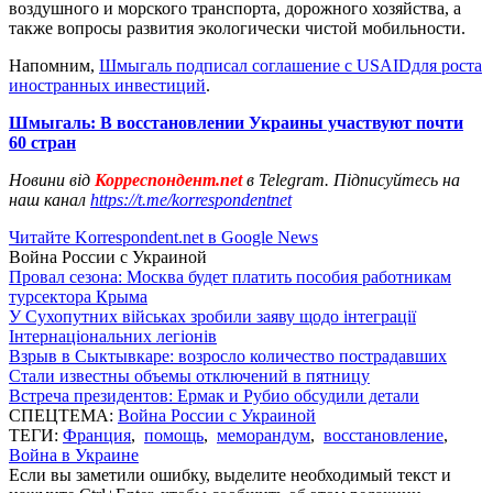
воздушного и морского транспорта, дорожного хозяйства, а
также вопросы развития экологически чистой мобильности.
Напомним,
Шмыгаль подписал соглашение с USAIDдля роста
иностранных инвестиций
.
Шмыгаль: В восстановлении Украины участвуют почти
60 стран
Новини від
Корреспондент.net
в Telegram. Підписуйтесь на
наш канал
https://t.me/korrespondentnet
Читайте Korrespondent.net в Google News
Война России с Украиной
Провал сезона: Москва будет платить пособия работникам
турсектора Крыма
У Сухопутних військах зробили заяву щодо інтеграції
Інтернаціональних легіонів
Взрыв в Сыктывкаре: возросло количество пострадавших
Стали известны объемы отключений в пятницу
Встреча президентов: Ермак и Рубио обсудили детали
СПЕЦТЕМА:
Война России с Украиной
ТЕГИ:
Франция
,
помощь
,
меморандум
,
восстановление
,
Война в Украине
Если вы заметили ошибку, выделите необходимый текст и