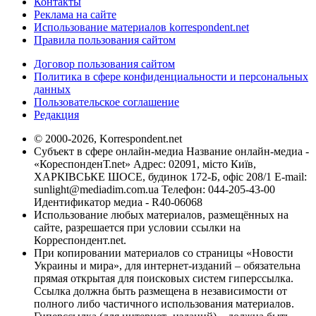
Контакты
Реклама на сайте
Использование материалов korrespondent.net
Правила пользования сайтом
Договор пользования сайтом
Политика в сфере конфиденциальности и персональных
данных
Пользовательское соглашение
Редакция
© 2000-2026, Korrespondent.net
Субъект в сфере онлайн-медиа Название онлайн-медиа -
«КореспонденТ.net» Адрес: 02091, місто Київ,
ХАРКІВСЬКЕ ШОСЕ, будинок 172-Б, офіс 208/1 E-mail:
sunlight@mediadim.com.ua
Телефон: 044-205-43-00
Идентификатор медиа - R40-06068
Использование любых материалов, размещённых на
сайте, разрешается при условии ссылки на
Корреспондент.net.
При копировании материалов со страницы «Новости
Украины и мира», для интернет-изданий – обязательна
прямая открытая для поисковых систем гиперссылка.
Ссылка должна быть размещена в независимости от
полного либо частичного использования материалов.