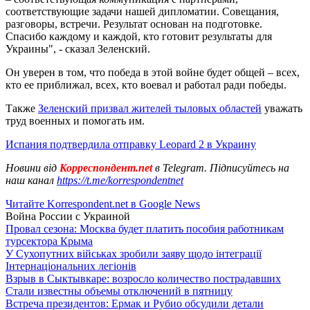
соответствующие задачи нашей дипломатии. Совещания,
разговоры, встречи. Результат основан на подготовке.
Спасибо каждому и каждой, кто готовит результаты для
Украины", - сказал Зеленский.
Он уверен в том, что победа в этой войне будет общей – всех,
кто ее приближал, всех, кто воевал и работал ради победы.
Также
Зеленский призвал жителей тыловых областей
уважать
труд военных и помогать им.
Испания подтвердила отправку Leopard 2 в Украину
Новини від
Корреспондент.net
в Telegram. Підписуйтесь на
наш канал
https://t.me/korrespondentnet
Читайте Korrespondent.net в Google News
Война России с Украиной
Провал сезона: Москва будет платить пособия работникам
турсектора Крыма
У Сухопутних військах зробили заяву щодо інтеграції
Інтернаціональних легіонів
Взрыв в Сыктывкаре: возросло количество пострадавших
Стали известны объемы отключений в пятницу
Встреча президентов: Ермак и Рубио обсудили детали