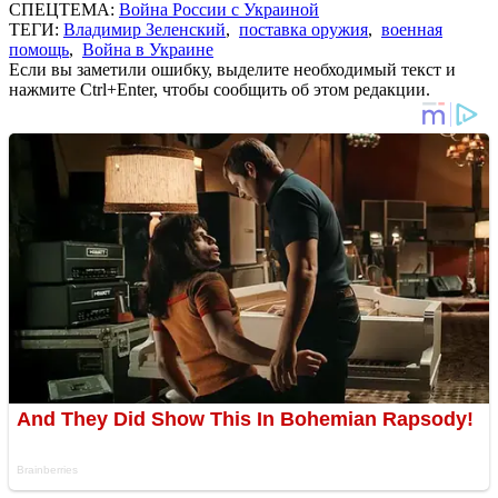
СПЕЦТЕМА:
Война России с Украиной
ТЕГИ:
Владимир Зеленский
,
поставка оружия
,
военная
помощь
,
Война в Украине
Если вы заметили ошибку, выделите необходимый текст и
нажмите Ctrl+Enter, чтобы сообщить об этом редакции.