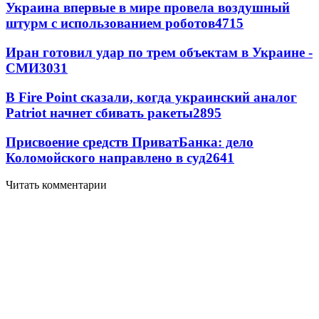
Украина впервые в мире провела воздушный
штурм с использованием роботов
4715
Иран готовил удар по трем объектам в Украине -
СМИ
3031
В Fire Point сказали, когда украинский аналог
Patriot начнет сбивать ракеты
2895
Присвоение средств ПриватБанка: дело
Коломойского направлено в суд
2641
Читать комментарии