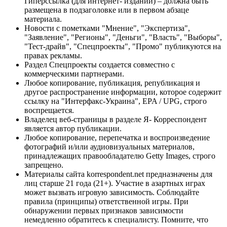
Гиперссылка (для интернет- изданий) – должна быть
размещена в подзаголовке или в первом абзаце
материала.
Новости с пометками "Мнение", "Экспертиза",
"Заявление", "Регионы", "Деньги", "Власть", "Выборы",
"Тест-драйв", "Спецпроекты", "Промо" публикуются на
правах рекламы.
Раздел Спецпроекты создается совместно с
коммерческими партнерами.
Любое копирование, публикация, републикация и
другое распространение информации, которое содержит
ссылку на "Интерфакс-Украина", EPA / UPG, строго
воспрещается.
Владелец веб-страницы в разделе Я- Корреспондент
является автор публикации.
Любое копирование, перепечатка и воспроизведение
фотографий и/или аудиовизуальных материалов,
принадлежащих правообладателю Getty Images, строго
запрещено.
Материалы сайта korrespondent.net предназначены для
лиц старше 21 года (21+). Участие в азартных играх
может вызвать игровую зависимость. Соблюдайте
правила (принципы) ответственной игры. При
обнаружении первых признаков зависимости
немедленно обратитесь к специалисту. Помните, что