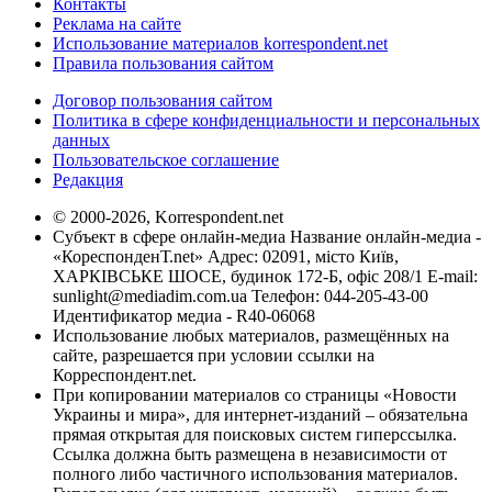
Контакты
Реклама на сайте
Использование материалов korrespondent.net
Правила пользования сайтом
Договор пользования сайтом
Политика в сфере конфиденциальности и персональных
данных
Пользовательское соглашение
Редакция
© 2000-2026, Korrespondent.net
Субъект в сфере онлайн-медиа Название онлайн-медиа -
«КореспонденТ.net» Адрес: 02091, місто Київ,
ХАРКІВСЬКЕ ШОСЕ, будинок 172-Б, офіс 208/1 E-mail:
sunlight@mediadim.com.ua
Телефон: 044-205-43-00
Идентификатор медиа - R40-06068
Использование любых материалов, размещённых на
сайте, разрешается при условии ссылки на
Корреспондент.net.
При копировании материалов со страницы «Новости
Украины и мира», для интернет-изданий – обязательна
прямая открытая для поисковых систем гиперссылка.
Ссылка должна быть размещена в независимости от
полного либо частичного использования материалов.