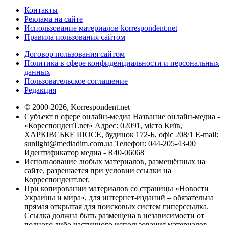
Контакты
Реклама на сайте
Использование материалов korrespondent.net
Правила пользования сайтом
Договор пользования сайтом
Политика в сфере конфиденциальности и персональных
данных
Пользовательское соглашение
Редакция
© 2000-2026, Korrespondent.net
Субъект в сфере онлайн-медиа Название онлайн-медиа -
«КореспонденТ.net» Адрес: 02091, місто Київ,
ХАРКІВСЬКЕ ШОСЕ, будинок 172-Б, офіс 208/1 E-mail:
sunlight@mediadim.com.ua
Телефон: 044-205-43-00
Идентификатор медиа - R40-06068
Использование любых материалов, размещённых на
сайте, разрешается при условии ссылки на
Корреспондент.net.
При копировании материалов со страницы «Новости
Украины и мира», для интернет-изданий – обязательна
прямая открытая для поисковых систем гиперссылка.
Ссылка должна быть размещена в независимости от
полного либо частичного использования материалов.