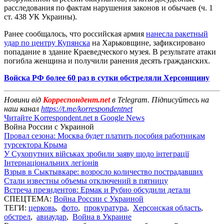
расследования по фактам нарушения законов и обычаев (ч. 1
ст. 438 УК Украины).
Ранее сообщалось, что российская армия
нанесла ракетный
удар по центру Купянска
на Харьковщине, зафиксировано
попадание в здание Краеведческого музея. В результате атаки
погибла женщина и получили ранения десять гражданских.
Войска РФ более 60 раз в сутки обстреляли Херсонщину
Новини від
Корреспондент.net
в Telegram. Підписуйтесь на
наш канал
https://t.me/korrespondentnet
Читайте Korrespondent.net в Google News
Война России с Украиной
Провал сезона: Москва будет платить пособия работникам
турсектора Крыма
У Сухопутних військах зробили заяву щодо інтеграції
Інтернаціональних легіонів
Взрыв в Сыктывкаре: возросло количество пострадавших
Стали известны объемы отключений в пятницу
Встреча президентов: Ермак и Рубио обсудили детали
СПЕЦТЕМА:
Война России с Украиной
ТЕГИ:
церковь
,
фото
,
прокуратура
,
Херсонская область
,
обстрел
,
авиаудар
,
Война в Украине