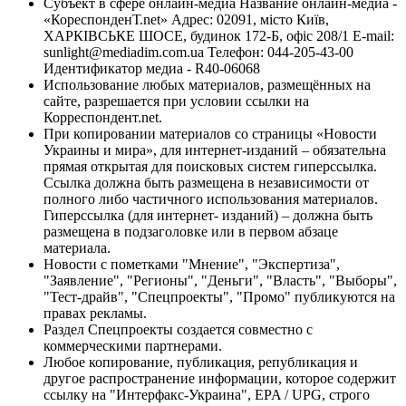
Субъект в сфере онлайн-медиа Название онлайн-медиа -
«КореспонденТ.net» Адрес: 02091, місто Київ,
ХАРКІВСЬКЕ ШОСЕ, будинок 172-Б, офіс 208/1 E-mail:
sunlight@mediadim.com.ua
Телефон: 044-205-43-00
Идентификатор медиа - R40-06068
Использование любых материалов, размещённых на
сайте, разрешается при условии ссылки на
Корреспондент.net.
При копировании материалов со страницы «Новости
Украины и мира», для интернет-изданий – обязательна
прямая открытая для поисковых систем гиперссылка.
Ссылка должна быть размещена в независимости от
полного либо частичного использования материалов.
Гиперссылка (для интернет- изданий) – должна быть
размещена в подзаголовке или в первом абзаце
материала.
Новости с пометками "Мнение", "Экспертиза",
"Заявление", "Регионы", "Деньги", "Власть", "Выборы",
"Тест-драйв", "Спецпроекты", "Промо" публикуются на
правах рекламы.
Раздел Спецпроекты создается совместно с
коммерческими партнерами.
Любое копирование, публикация, републикация и
другое распространение информации, которое содержит
ссылку на "Интерфакс-Украина", EPA / UPG, строго