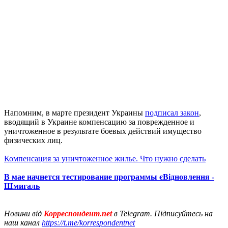
Напомним, в марте президент Украины
подписал закон
,
вводящий в Украине компенсацию за поврежденное и
уничтоженное в результате боевых действий имущество
физических лиц.
Компенсация за уничтоженное жилье. Что нужно сделать
В мае начнется тестирование программы єВідновлення -
Шмигаль
Новини від
Корреспондент.net
в Telegram. Підписуйтесь на
наш канал
https://t.me/korrespondentnet