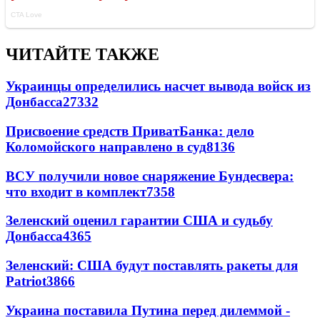
ЧИТАЙТЕ ТАКЖЕ
Украинцы определились насчет вывода войск из
Донбасса
27332
Присвоение средств ПриватБанка: дело
Коломойского направлено в суд
8136
ВСУ получили новое снаряжение Бундесвера:
что входит в комплект
7358
Зеленский оценил гарантии США и судьбу
Донбасса
4365
Зеленский: США будут поставлять ракеты для
Patriot
3866
Украина поставила Путина перед дилеммой -