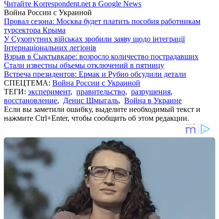
Читайте Korrespondent.net в Google News
Война России с Украиной
Провал сезона: Москва будет платить пособия работникам
турсектора Крыма
У Сухопутних військах зробили заяву щодо інтеграції
Інтернаціональних легіонів
Взрыв в Сыктывкаре: возросло количество пострадавших
Стали известны объемы отключений в пятницу
Встреча президентов: Ермак и Рубио обсудили детали
СПЕЦТЕМА:
Война России с Украиной
ТЕГИ:
эксперимент
,
правительство
,
разрушения
,
восстановление
,
Денис Шмыгаль
,
Война в Украине
Если вы заметили ошибку, выделите необходимый текст и
нажмите Ctrl+Enter, чтобы сообщить об этом редакции.