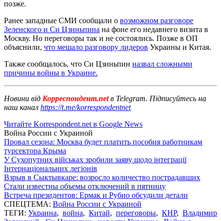
позже.
Ранее западные СМИ сообщали о
возможном разговоре
Зеленского и Си Цзиньпина
на фоне его недавнего визита в
Москву. Но переговоры так и не состоялись. Позже в ОП
объяснили,
что мешало разговору лидеров
Украины и Китая.
Также сообщалось, что Си Цзиньпин
назвал сложными
причины войны в Украине.
Новини від
Корреспондент.net
в Telegram. Підписуйтесь на
наш канал
https://t.me/korrespondentnet
Читайте Korrespondent.net в Google News
Война России с Украиной
Провал сезона: Москва будет платить пособия работникам
турсектора Крыма
У Сухопутних військах зробили заяву щодо інтеграції
Інтернаціональних легіонів
Взрыв в Сыктывкаре: возросло количество пострадавших
Стали известны объемы отключений в пятницу
Встреча президентов: Ермак и Рубио обсудили детали
СПЕЦТЕМА:
Война России с Украиной
ТЕГИ:
Украина
,
война
,
Китай
,
переговоры
,
КНР
,
Владимир