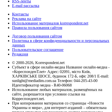
RSS-ленты
E-mail рассылка
Контакты
Реклама на сайте
Использование материалов korrespondent.net
Правила пользования сайтом
Договор пользования сайтом
Политика в сфере конфиденциальности и персональных
данных
Пользовательское соглашение
Редакция
© 2000-2026, Korrespondent.net
Субъект в сфере онлайн-медиа Название онлайн-медиа -
«КореспонденТ.net» Адрес: 02091, місто Київ,
ХАРКІВСЬКЕ ШОСЕ, будинок 172-Б, офіс 208/1 E-mail:
sunlight@mediadim.com.ua
Телефон: 044-205-43-00
Идентификатор медиа - R40-06068
Использование любых материалов, размещённых на
сайте, разрешается при условии ссылки на
Корреспондент.net.
При копировании материалов со страницы «Новости
Украины и мира», для интернет-изданий – обязательна