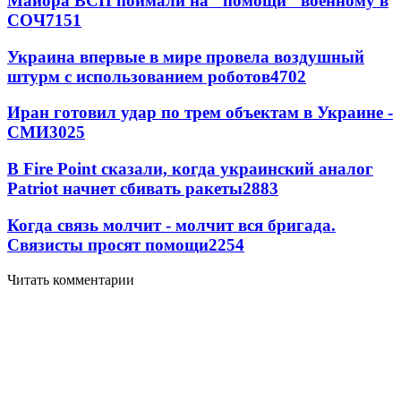
Майора ВСП поймали на "помощи" военному в
СОЧ
7151
Украина впервые в мире провела воздушный
штурм с использованием роботов
4702
Иран готовил удар по трем объектам в Украине -
СМИ
3025
В Fire Point сказали, когда украинский аналог
Patriot начнет сбивать ракеты
2883
Когда связь молчит - молчит вся бригада.
Связисты просят помощи
2254
Читать комментарии