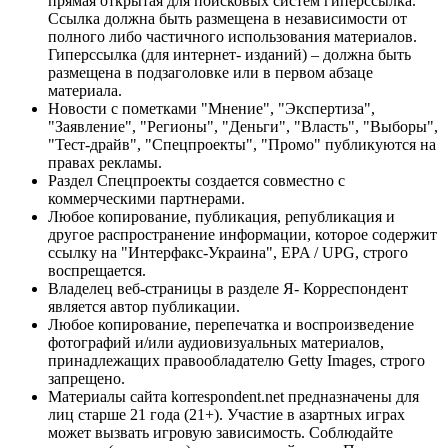
прямая открытая для поисковых систем гиперссылка.
Ссылка должна быть размещена в независимости от
полного либо частичного использования материалов.
Гиперссылка (для интернет- изданий) – должна быть
размещена в подзаголовке или в первом абзаце
материала.
Новости с пометками "Мнение", "Экспертиза",
"Заявление", "Регионы", "Деньги", "Власть", "Выборы",
"Тест-драйв", "Спецпроекты", "Промо" публикуются на
правах рекламы.
Раздел Спецпроекты создается совместно с
коммерческими партнерами.
Любое копирование, публикация, републикация и
другое распространение информации, которое содержит
ссылку на "Интерфакс-Украина", EPA / UPG, строго
воспрещается.
Владелец веб-страницы в разделе Я- Корреспондент
является автор публикации.
Любое копирование, перепечатка и воспроизведение
фотографий и/или аудиовизуальных материалов,
принадлежащих правообладателю Getty Images, строго
запрещено.
Материалы сайта korrespondent.net предназначены для
лиц старше 21 года (21+). Участие в азартных играх
может вызвать игровую зависимость. Соблюдайте