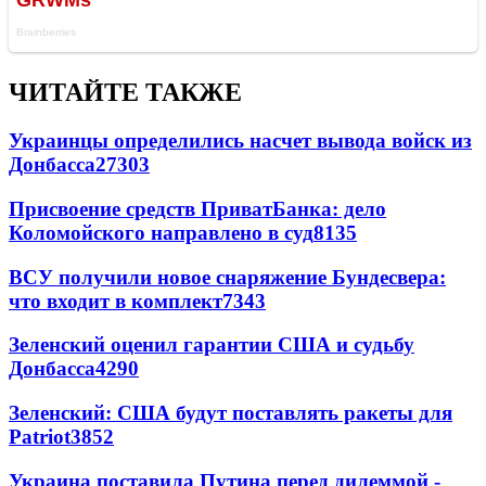
ЧИТАЙТЕ ТАКЖЕ
Украинцы определились насчет вывода войск из
Донбасса
27303
Присвоение средств ПриватБанка: дело
Коломойского направлено в суд
8135
ВСУ получили новое снаряжение Бундесвера:
что входит в комплект
7343
Зеленский оценил гарантии США и судьбу
Донбасса
4290
Зеленский: США будут поставлять ракеты для
Patriot
3852
Украина поставила Путина перед дилеммой -