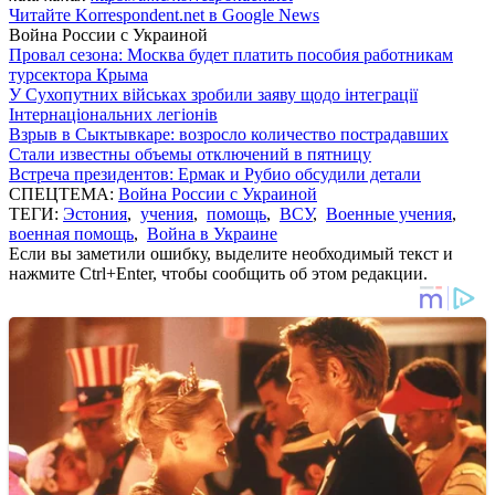
Читайте Korrespondent.net в Google News
Война России с Украиной
Провал сезона: Москва будет платить пособия работникам
турсектора Крыма
У Сухопутних військах зробили заяву щодо інтеграції
Інтернаціональних легіонів
Взрыв в Сыктывкаре: возросло количество пострадавших
Стали известны объемы отключений в пятницу
Встреча президентов: Ермак и Рубио обсудили детали
СПЕЦТЕМА:
Война России с Украиной
ТЕГИ:
Эстония
,
учения
,
помощь
,
ВСУ
,
Военные учения
,
военная помощь
,
Война в Украине
Если вы заметили ошибку, выделите необходимый текст и
нажмите Ctrl+Enter, чтобы сообщить об этом редакции.