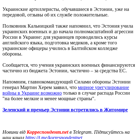
Украинские артиллеристы, обучавшиеся в Эстонии, уже на
передовой, отзывы об их службе положительные.
Полковник Кальницкий также напомнил, что Эстония учила
украинских военных и до начала полномасштабной агрессии
России в Украине: для украинцев проводились курсы
английского языка, подготовка медиков, а кроме того
украинские офицеры учились в Балтийском колледже
обороны.
Сообщается, что учения украинских военных финансируются
частично из бюджета Эстонии, частично – за средства ЕС.
Напомним, главнокомандующий Силами обороны Эстонии
генерал Мартин Херем заявил, что
мирное урегулирование
войны в Украине возможно
только в случае распада России
"на более мелкие и менее мощные страны".
Зеленский и премьер Эстонии встретились в Житомире
Новини від
Корреспондент.net
в Telegram. Підписуйтесь на
наш канал
https://t.me/korrespondentnet