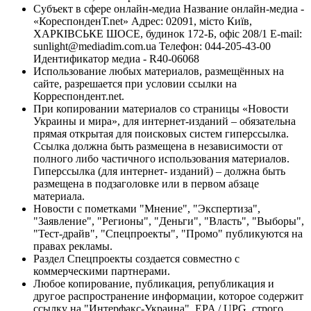
Субъект в сфере онлайн-медиа Название онлайн-медиа -
«КореспонденТ.net» Адрес: 02091, місто Київ,
ХАРКІВСЬКЕ ШОСЕ, будинок 172-Б, офіс 208/1 E-mail:
sunlight@mediadim.com.ua
Телефон: 044-205-43-00
Идентификатор медиа - R40-06068
Использование любых материалов, размещённых на
сайте, разрешается при условии ссылки на
Корреспондент.net.
При копировании материалов со страницы «Новости
Украины и мира», для интернет-изданий – обязательна
прямая открытая для поисковых систем гиперссылка.
Ссылка должна быть размещена в независимости от
полного либо частичного использования материалов.
Гиперссылка (для интернет- изданий) – должна быть
размещена в подзаголовке или в первом абзаце
материала.
Новости с пометками "Мнение", "Экспертиза",
"Заявление", "Регионы", "Деньги", "Власть", "Выборы",
"Тест-драйв", "Спецпроекты", "Промо" публикуются на
правах рекламы.
Раздел Спецпроекты создается совместно с
коммерческими партнерами.
Любое копирование, публикация, републикация и
другое распространение информации, которое содержит
ссылку на "Интерфакс-Украина", EPA / UPG, строго