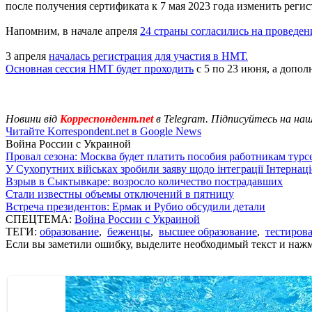
после получения сертификата к 7 мая 2023 года изменить ре
Напомним, в начале апреля
24 страны согласились на проведе
3 апреля
началась регистрация для участия в НМТ.
Основная сессия НМТ будет проходить
с 5 по 23 июня, а допол
Новини від
Корреспондент.net
в Telegram. Підписуйтесь на на
Читайте Korrespondent.net в Google News
Война России с Украиной
Провал сезона: Москва будет платить пособия работникам тур
У Сухопутних військах зробили заяву щодо інтеграції Інтернац
Взрыв в Сыктывкаре: возросло количество пострадавших
Стали известны объемы отключений в пятницу
Встреча президентов: Ермак и Рубио обсудили детали
СПЕЦТЕМА:
Война России с Украиной
ТЕГИ:
образование
,
беженцы
,
высшее образование
,
тестиров
Если вы заметили ошибку, выделите необходимый текст и нажми