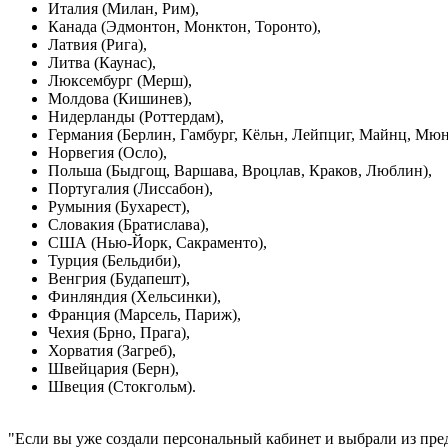
Италия (Милан, Рим),
Канада (Эдмонтон, Монктон, Торонто),
Латвия (Рига),
Литва (Каунас),
Люксембург (Мерш),
Молдова (Кишинев),
Нидерланды (Роттердам),
Германия (Берлин, Гамбург, Кёльн, Лейпциг, Майнц, Мюн
Норвегия (Осло),
Польша (Быдгощ, Варшава, Вроцлав, Краков, Люблин),
Португалия (Лиссабон),
Румыния (Бухарест),
Словакия (Братислава),
США (Нью-Йорк, Сакраменто),
Турция (Бельдиби),
Венгрия (Будапешт),
Финляндия (Хельсинки),
Франция (Марсель, Париж),
Чехия (Брно, Прага),
Хорватия (Загреб),
Швейцария (Берн),
Швеция (Стокгольм).
"Если вы уже создали персональный кабинет и выбрали из пред