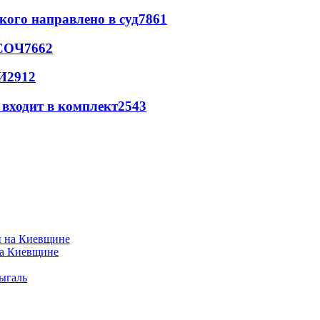
кого направлено в суд
7861
 СОЧ
7662
И
2912
 входит в комплект
2543
на Киевщине
ыгаль