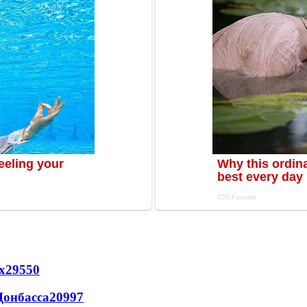
х
29550
Донбасса
20997