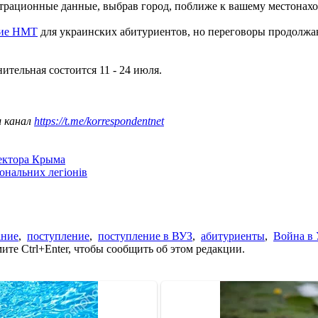
гистрационные данные, выбрав город, поближе к вашему местон
ние НМТ
для украинских абитуриентов, но переговоры продолжают
нительная состоится 11 - 24 июля.
ш канал
https://t.me/korrespondentnet
сектора Крыма
іональних легіонів
ание
,
поступление
,
поступление в ВУЗ
,
абитуриенты
,
Война в 
те Ctrl+Enter, чтобы сообщить об этом редакции.