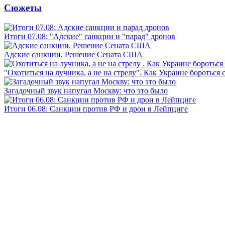
Сюжеты
Итоги 07.08: "Адские" санкции и "парад" дронов
Адские санкции. Решение Сената США
"Охотиться на лучника, а не на стрелу". Как Украине бороться 
Загадочный звук напугал Москву: что это было
Итоги 06.08: Санкции против РФ и дрон в Лейпциге