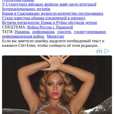
У Сухопутних військах зробили заяву щодо інтеграції
Інтернаціональних легіонів
Взрыв в Сыктывкаре: возросло количество пострадавших
Стали известны объемы отключений в пятницу
Встреча президентов: Ермак и Рубио обсудили детали
СПЕЦТЕМА:
Война России с Украиной
ТЕГИ:
Украина
,
информация
,
соцсети
,
госрегулирование
,
информационная война
,
Минкульт
Если вы заметили ошибку, выделите необходимый текст и
нажмите Ctrl+Enter, чтобы сообщить об этом редакции.