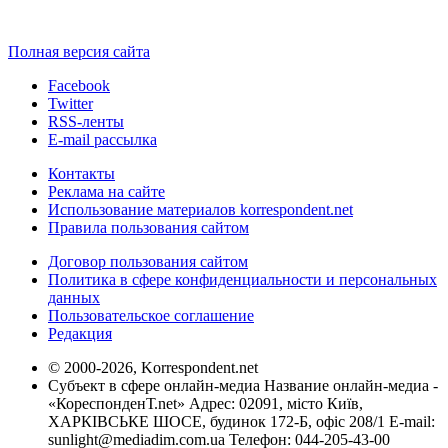
Полная версия сайта
Facebook
Twitter
RSS-ленты
E-mail рассылка
Контакты
Реклама на сайте
Использование материалов korrespondent.net
Правила пользования сайтом
Договор пользования сайтом
Политика в сфере конфиденциальности и персональных
данных
Пользовательское соглашение
Редакция
© 2000-2026, Korrespondent.net
Субъект в сфере онлайн-медиа Название онлайн-медиа -
«КореспонденТ.net» Адрес: 02091, місто Київ,
ХАРКІВСЬКЕ ШОСЕ, будинок 172-Б, офіс 208/1 E-mail:
sunlight@mediadim.com.ua
Телефон: 044-205-43-00