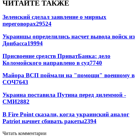
ЧИТАЙТЕ ТАКЖЕ
Зеленский сделал заявление о мирных
переговорах
29524
Украинцы определились насчет вывода войск из
Донбасса
19994
Присвоение средств ПриватБанка: дело
Коломойского направлено в суд
7740
Майора ВСП поймали на "помощи" военному в
СОЧ
7643
Украина поставила Путина перед дилеммой -
СМИ
2882
В Fire Point сказали, когда украинский аналог
Patriot начнет сбивать ракеты
2394
Читать комментарии