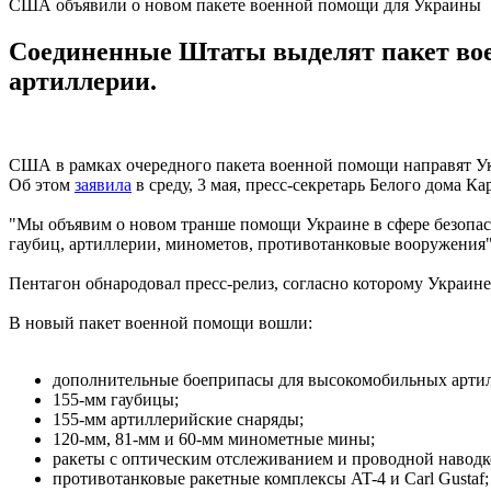
США объявили о новом пакете военной помощи для Украины
Соединенные Штаты выделят пакет вое
артиллерии.
США в рамках очередного пакета военной помощи направят Ук
Об этом
заявила
в среду, 3 мая, пресс-секретарь Белого дома К
"Мы объявим о новом транше помощи Украине в сфере безопас
гаубиц, артиллерии, минометов, противотанковые вооружения", 
Пентагон обнародовал пресс-релиз, согласно которому Украин
В новый пакет военной помощи вошли:
дополнительные боеприпасы для высокомобильных арти
155-мм гаубицы;
155-мм артиллерийские снаряды;
120-мм, 81-мм и 60-мм минометные мины;
ракеты с оптическим отслеживанием и проводной навод
противотанковые ракетные комплексы AT-4 и Carl Gustaf;