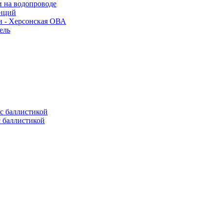
и на водопроводе
анций
и - Херсонская ОВА
ель
с баллистикой