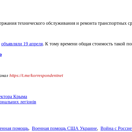
ержания технического обслуживания и ремонта транспортных ср
А
объявляли 19 апреля
. К тому времени общая стоимость такой п
ю
канал
https://t.me/korrespondentnet
сектора Крыма
іональних легіонів
енная помощь
,
Военная помощь США Украине
,
Война с Росси