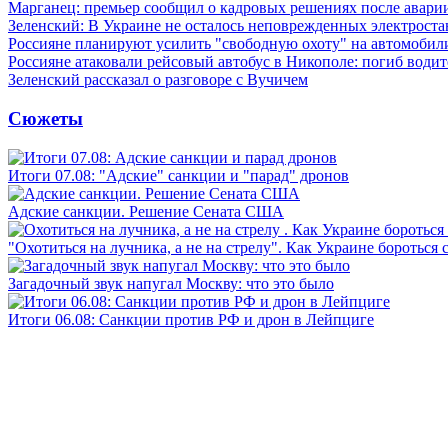
Марганец: премьер сообщил о кадровых решениях после авари
Зеленский: В Украине не осталось неповрежденных электрост
Россияне планируют усилить "свободную охоту" на автомобил
Россияне атаковали рейсовый автобус в Никополе: погиб водит
Зеленский рассказал о разговоре с Вучичем
Сюжеты
Итоги 07.08: "Адские" санкции и "парад" дронов
Адские санкции. Решение Сената США
"Охотиться на лучника, а не на стрелу". Как Украине бороться 
Загадочный звук напугал Москву: что это было
Итоги 06.08: Санкции против РФ и дрон в Лейпциге