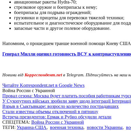
авиационные ракеты Hydra-70;
стрелковое оружие и боеприпасы к нему;
боеприпасы для подрыва ограждений;
грузовики и прицепы для перевозки тяжелой техники;
испытательное и диагностическое оборудование для подд
запасные части и другое полевое оборудование.
Напомним, о прошедшем транше военной помощи Киеву СШ
Генерал Милли оценил готовность ВСУ к контрнаступлени
Новини від
Корреспондент.net
в Telegram. Підписуйтесь на наш 
Читайте Korrespondent.net в Google News
Война России с Украиной
Провал сезона: Москва будет платить пособия работникам тур
У Сухопутних військах зробили заяву щодо інтеграції Інтернац
Взрыв в Сыктывкаре: возросло количество пострадавших
Стали известны объемы отключений в пятницу
Встреча президентов: Ермак и Рубио обсудили детали
СПЕЦТЕМА:
Война России с Украиной
ТЕГИ:
Украина-США
,
военная техника
,
новости Украины
,
во