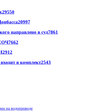
х
29550
Донбасса
20997
кого направлено в суд
7861
 СОЧ
7662
И
2912
 входит в комплект
2543