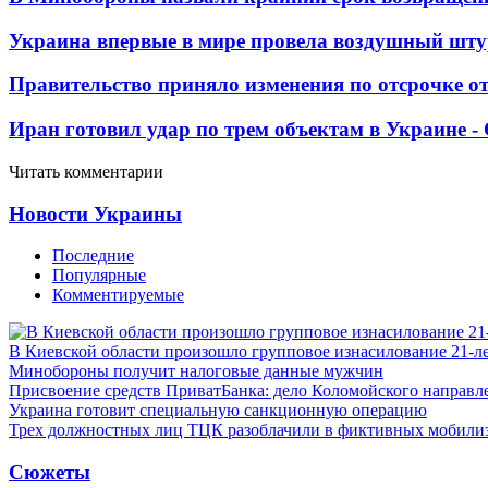
Украина впервые в мире провела воздушный шту
Правительство приняло изменения по отсрочке о
Иран готовил удар по трем объектам в Украине 
Читать комментарии
Новости Украины
Последние
Популярные
Комментируемые
В Киевской области произошло групповое изнасилование 21-л
Минобороны получит налоговые данные мужчин
Присвоение средств ПриватБанка: дело Коломойского направле
Украина готовит специальную санкционную операцию
Трех должностных лиц ТЦК разоблачили в фиктивных мобили
Сюжеты