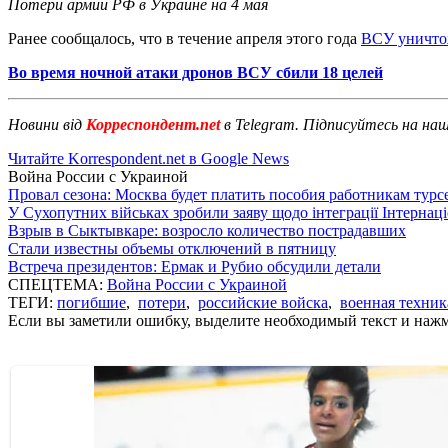
Потери армии РФ в Украине на 4 мая
Ранее сообщалось, что в течение апреля этого года
ВСУ уничто
Во время ночной атаки дронов ВСУ сбили 18 целей
Новини від
Корреспондент.net
в Telegram. Підписуйтесь на на
Читайте Korrespondent.net в Google News
Война России с Украиной
Провал сезона: Москва будет платить пособия работникам тур
У Сухопутних військах зробили заяву щодо інтеграції Інтернац
Взрыв в Сыктывкаре: возросло количество пострадавших
Стали известны объемы отключений в пятницу
Встреча президентов: Ермак и Рубио обсудили детали
СПЕЦТЕМА:
Война России с Украиной
ТЕГИ:
погибшие
,
потери
,
российские войска
,
военная техник
Если вы заметили ошибку, выделите необходимый текст и нажми