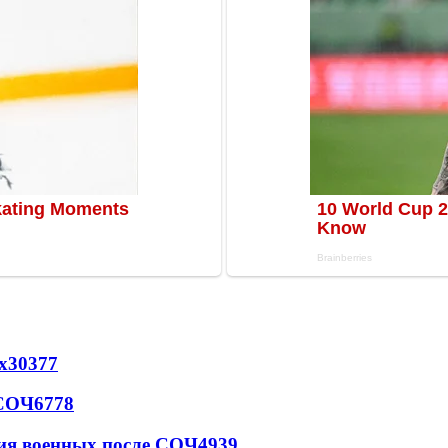
х
30377
 СОЧ
6778
ия военных после СОЧ
4939