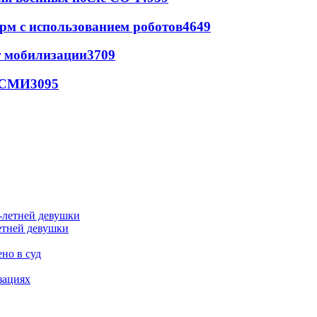
рм с использованием роботов
4649
т мобилизации
3709
- СМИ
3095
етней девушки
но в суд
зациях