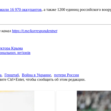
жили 16 970 оккупантов
, а также 1200 единиц российского воо
ш канал
https://t.me/korrespondentnet
сектора Крыма
іональних легіонів
а
,
Генштаб
,
Война в Украине
,
потери России
те Ctrl+Enter, чтобы сообщить об этом редакции.