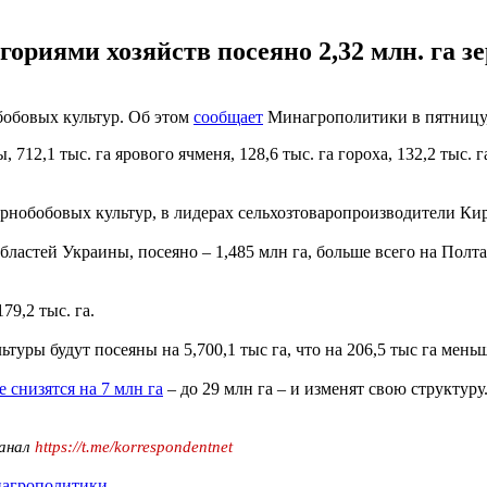
гориями хозяйств посеяно 2,32 млн. га з
бобовых культур. Об этом
сообщает
Минагрополитики в пятницу,
12,1 тыс. га ярового ячменя, 128,6 тыс. га гороха, 132,2 тыс. га 
ернобобовых культур, в лидерах сельхозтоваропроизводители Ки
ластей Украины, посеяно – 1,485 млн га, больше всего на Полтав
79,2 тыс. га.
уры будут посеяны на 5,700,1 тыс га, что на 206,5 тыс га мень
снизятся на 7 млн га
– до 29 млн га – и изменят свою структуру
канал
https://t.me/korrespondentnet
агрополитики