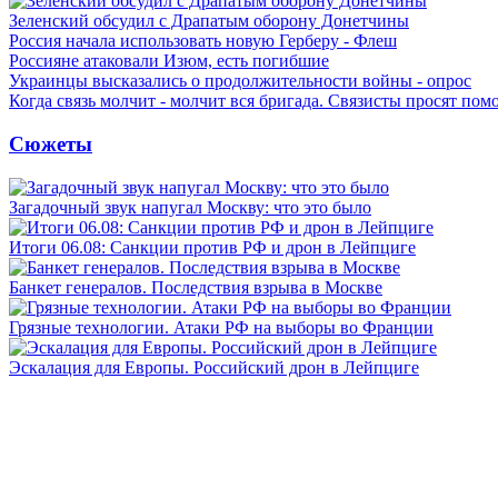
Зеленский обсудил с Драпатым оборону Донетчины
Россия начала использовать новую Герберу - Флеш
Россияне атаковали Изюм, есть погибшие
Украинцы высказались о продолжительности войны - опрос
Когда связь молчит - молчит вся бригада. Связисты просят по
Сюжеты
Загадочный звук напугал Москву: что это было
Итоги 06.08: Санкции против РФ и дрон в Лейпциге
Банкет генералов. Последствия взрыва в Москве
Грязные технологии. Атаки РФ на выборы во Франции
Эскалация для Европы. Российский дрон в Лейпциге