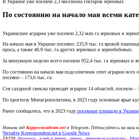
В Украине уже посеяли 2,3 миллиона гектаров зерновых
По состоянию на начало мая всеми кате
Украинские аграрии уже посеяли 2,32 млн га зерновых и зерно
На начало мая в Украине посеяно: 235,9 тыс. га яровой пшеницы, 7
проса, а также 40,9 тыс. га других зерновых и зернобобовых.
За минувшую неделю всего посеяли 952,4 тыс. га зерновых и з
По состоянию на начало мая подсолнечник сеют аграрии всех об
посеяно – 173,6 тыс. га.
Сев сахарной свеклы проводят аграрии 14 областей, посеяли – 1
По прогнозу Минагрополитики, в 2023 году основные ярые культ
Ранее сообщалось, что в 2023 году
посевные площади в Украине 
Новини від
Корреспондент.net
в Telegram. Підписуйтесь на наш 
Читайте Korrespondent.net в Google News
ТЕГИ:
Украина
,
хлеб и зерно
,
зерно
,
зерновые культуры
,
Мин