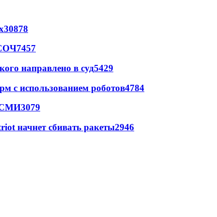
х
30878
 СОЧ
7457
кого направлено в суд
5429
рм с использованием роботов
4784
- СМИ
3079
triot начнет сбивать ракеты
2946