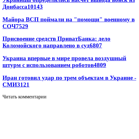
Донбасса
10143
Майора ВСП поймали на "помощи" военному в
СОЧ
7529
Присвоение средств ПриватБанка: дело
Коломойского направлено в суд
6807
Украина впервые в мире провела воздушный
штурм с использованием роботов
4809
Иран готовил удар по трем объектам в Украине -
СМИ
3121
Читать комментарии