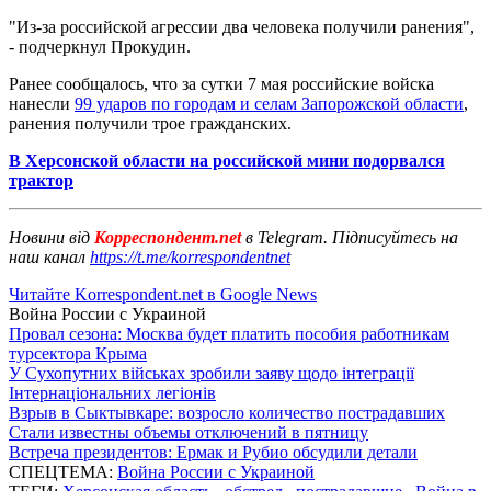
"Из-за российской агрессии два человека получили ранения",
- подчеркнул Прокудин.
Ранее сообщалось, что за сутки 7 мая российские войска
нанесли
99 ударов по городам и селам Запорожской области
,
ранения получили трое гражданских.
В Херсонской области на российской мини подорвался
трактор
Новини від
Корреспондент.net
в Telegram. Підписуйтесь на
наш канал
https://t.me/korrespondentnet
Читайте Korrespondent.net в Google News
Война России с Украиной
Провал сезона: Москва будет платить пособия работникам
турсектора Крыма
У Сухопутних військах зробили заяву щодо інтеграції
Інтернаціональних легіонів
Взрыв в Сыктывкаре: возросло количество пострадавших
Стали известны объемы отключений в пятницу
Встреча президентов: Ермак и Рубио обсудили детали
СПЕЦТЕМА:
Война России с Украиной