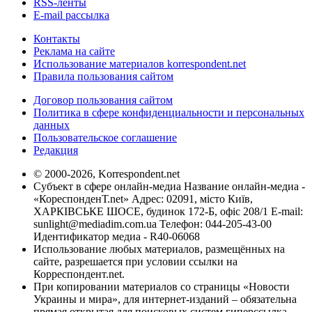
RSS-ленты
E-mail рассылка
Контакты
Реклама на сайте
Использование материалов korrespondent.net
Правила пользования сайтом
Договор пользования сайтом
Политика в сфере конфиденциальности и персональных
данных
Пользовательское соглашение
Редакция
© 2000-2026, Korrespondent.net
Субъект в сфере онлайн-медиа Название онлайн-медиа -
«КореспонденТ.net» Адрес: 02091, місто Київ,
ХАРКІВСЬКЕ ШОСЕ, будинок 172-Б, офіс 208/1 E-mail:
sunlight@mediadim.com.ua
Телефон: 044-205-43-00
Идентификатор медиа - R40-06068
Использование любых материалов, размещённых на
сайте, разрешается при условии ссылки на
Корреспондент.net.
При копировании материалов со страницы «Новости
Украины и мира», для интернет-изданий – обязательна
прямая открытая для поисковых систем гиперссылка.