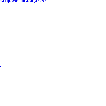
сты просят помощи
2252
ке