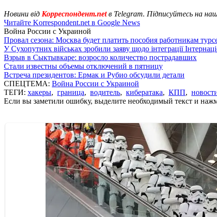
Новини від
Корреспондент.net
в Telegram. Підписуйтесь на на
Читайте Korrespondent.net в Google News
Война России с Украиной
Провал сезона: Москва будет платить пособия работникам тур
У Сухопутних військах зробили заяву щодо інтеграції Інтернац
Взрыв в Сыктывкаре: возросло количество пострадавших
Стали известны объемы отключений в пятницу
Встреча президентов: Ермак и Рубио обсудили детали
СПЕЦТЕМА:
Война России с Украиной
ТЕГИ:
хакеры
,
граница
,
водитель
,
кибератака
,
КПП
,
новост
Если вы заметили ошибку, выделите необходимый текст и нажми