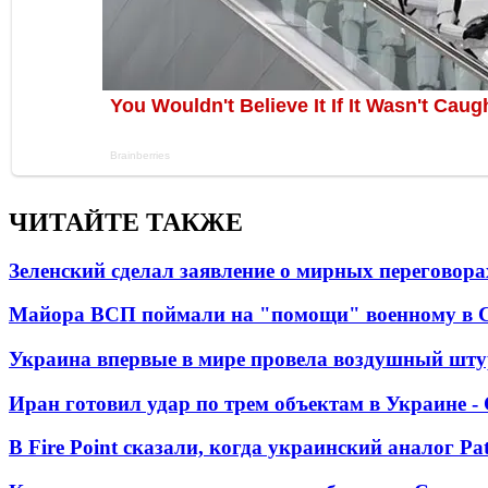
ЧИТАЙТЕ ТАКЖЕ
Зеленский сделал заявление о мирных переговора
Майора ВСП поймали на "помощи" военному в
Украина впервые в мире провела воздушный шту
Иран готовил удар по трем объектам в Украине 
В Fire Point сказали, когда украинский аналог Pa