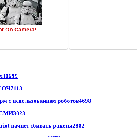
х
30699
 СОЧ
7118
рм с использованием роботов
4698
- СМИ
3023
triot начнет сбивать ракеты
2882