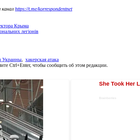
ш канал
https://t.me/korrespondentnet
сектора Крыма
іональних легіонів
и Украины
,
хакерская атака
те Ctrl+Enter, чтобы сообщить об этом редакции.