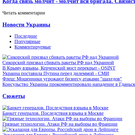
Когда связь молчит - молчит вся бригада. Связи
Читать комментарии
Новости Украины
Последние
Популярные
Комментируемые
Сикорский призвал сбивать ракеты РФ над Украиной
В Крыму взрывы, Керченский мост перекрыт - OSINT
Украина поставила Путина перед дилеммой - СМИ
Флеш: Мошенники угрожают бизнесу атаками "шахедов"
Консульство Украины прокомментировало нападение в Гданьс
Сюжеты
Банкет генералов. Последствия взрыва в Москве
Грязные технологии. Атаки РФ на выборы во Франции
Эскалация для Европы. Российский дрон в Лейпциге