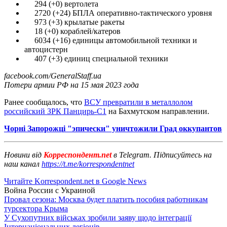
294 (+0) вертолета
2720 (+24) БПЛА оперативно-тактического уровня
973 (+3) крылатые ракеты
18 (+0) кораблей/катеров
6034 (+16) единицы автомобильной техники и
автоцистерн
407 (+3) единиц специальной техники
facebook.com/GeneralStaff.ua
Потери армии РФ на 15 мая 2023 года
Ранее сообщалось, что
ВСУ превратили в металлолом
российский ЗРК Панцирь-С1
на Бахмутском направлении.
Чорні Запорожці "эпически" уничтожили Град оккупантов
Новини від
Корреспондент.net
в Telegram. Підписуйтесь на
наш канал
https://t.me/korrespondentnet
Читайте Korrespondent.net в Google News
Война России с Украиной
Провал сезона: Москва будет платить пособия работникам
турсектора Крыма
У Сухопутних військах зробили заяву щодо інтеграції
Інтернаціональних легіонів