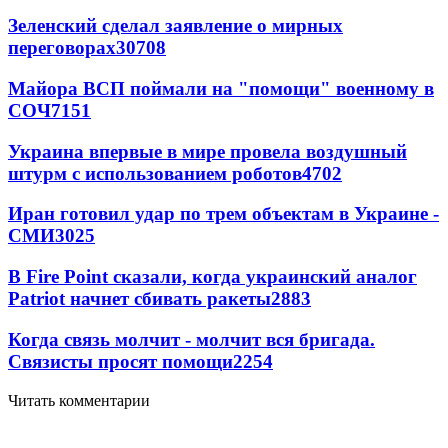
Зеленский сделал заявление о мирных
переговорах
30708
Майора ВСП поймали на "помощи" военному в
СОЧ
7151
Украина впервые в мире провела воздушный
штурм с использованием роботов
4702
Иран готовил удар по трем объектам в Украине -
СМИ
3025
В Fire Point сказали, когда украинский аналог
Patriot начнет сбивать ракеты
2883
Когда связь молчит - молчит вся бригада.
Связисты просят помощи
2254
Читать комментарии