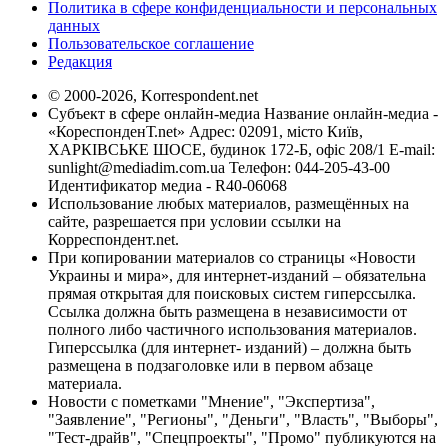
Политика в сфере конфиденциальности и персональных
данных
Пользовательское соглашение
Редакция
© 2000-2026, Korrespondent.net
Субъект в сфере онлайн-медиа Название онлайн-медиа -
«КореспонденТ.net» Адрес: 02091, місто Київ,
ХАРКІВСЬКЕ ШОСЕ, будинок 172-Б, офіс 208/1 E-mail:
sunlight@mediadim.com.ua
Телефон: 044-205-43-00
Идентификатор медиа - R40-06068
Использование любых материалов, размещённых на
сайте, разрешается при условии ссылки на
Корреспондент.net.
При копировании материалов со страницы «Новости
Украины и мира», для интернет-изданий – обязательна
прямая открытая для поисковых систем гиперссылка.
Ссылка должна быть размещена в независимости от
полного либо частичного использования материалов.
Гиперссылка (для интернет- изданий) – должна быть
размещена в подзаголовке или в первом абзаце
материала.
Новости с пометками "Мнение", "Экспертиза",
"Заявление", "Регионы", "Деньги", "Власть", "Выборы",
"Тест-драйв", "Спецпроекты", "Промо" публикуются на