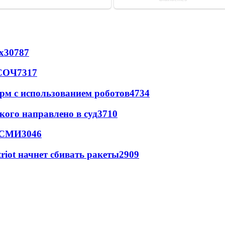
х
30787
 СОЧ
7317
рм с использованием роботов
4734
кого направлено в суд
3710
- СМИ
3046
triot начнет сбивать ракеты
2909