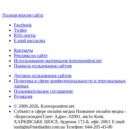
Полная версия сайта
Facebook
Twitter
RSS-ленты
E-mail рассылка
Контакты
Реклама на сайте
Использование материалов korrespondent.net
Правила пользования сайтом
Договор пользования сайтом
Политика в сфере конфиденциальности и персональных
данных
Пользовательское соглашение
Редакция
© 2000-2026, Korrespondent.net
Субъект в сфере онлайн-медиа Название онлайн-медиа -
«КореспонденТ.net» Адрес: 02091, місто Київ,
ХАРКІВСЬКЕ ШОСЕ, будинок 172-Б, офіс 208/1 E-mail:
sunlight@mediadim.com.ua
Телефон: 044-205-43-00