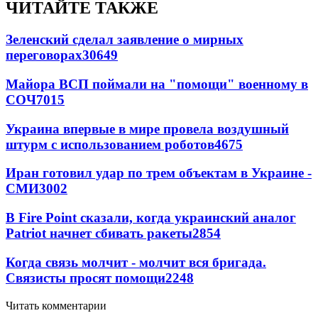
ЧИТАЙТЕ ТАКЖЕ
Зеленский сделал заявление о мирных
переговорах
30649
Майора ВСП поймали на "помощи" военному в
СОЧ
7015
Украина впервые в мире провела воздушный
штурм с использованием роботов
4675
Иран готовил удар по трем объектам в Украине -
СМИ
3002
В Fire Point сказали, когда украинский аналог
Patriot начнет сбивать ракеты
2854
Когда связь молчит - молчит вся бригада.
Связисты просят помощи
2248
Читать комментарии