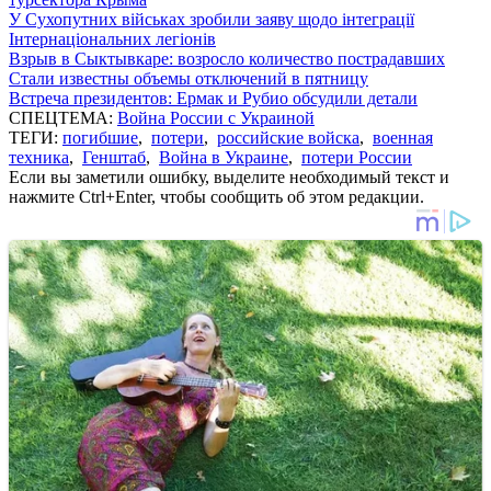
У Сухопутних військах зробили заяву щодо інтеграції
Інтернаціональних легіонів
Взрыв в Сыктывкаре: возросло количество пострадавших
Стали известны объемы отключений в пятницу
Встреча президентов: Ермак и Рубио обсудили детали
СПЕЦТЕМА:
Война России с Украиной
ТЕГИ:
погибшие
,
потери
,
российские войска
,
военная
техника
,
Генштаб
,
Война в Украине
,
потери России
Если вы заметили ошибку, выделите необходимый текст и
нажмите Ctrl+Enter, чтобы сообщить об этом редакции.