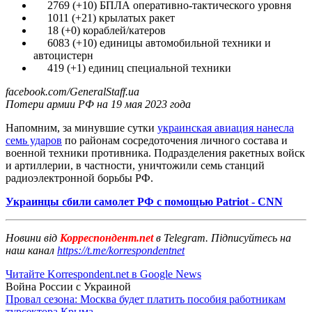
2769 (+10) БПЛА оперативно-тактического уровня
1011 (+21) крылатых ракет
18 (+0) кораблей/катеров
6083 (+10) единицы автомобильной техники и
автоцистерн
419 (+1) единиц специальной техники
facebook.com/GeneralStaff.ua
Потери армии РФ на 19 мая 2023 года
Напомним, за минувшие сутки
украинская авиация нанесла
семь ударов
по районам сосредоточения личного состава и
военной техники противника. Подразделения ракетных войск
и артиллерии, в частности, уничтожили семь станций
радиоэлектронной борьбы РФ.
Украинцы сбили самолет РФ с помощью Patriot - CNN
Новини від
Корреспондент.net
в Telegram. Підписуйтесь на
наш канал
https://t.me/korrespondentnet
Читайте Korrespondent.net в Google News
Война России с Украиной
Провал сезона: Москва будет платить пособия работникам
турсектора Крыма