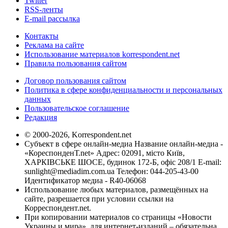
Twitter
RSS-ленты
E-mail рассылка
Контакты
Реклама на сайте
Использование материалов korrespondent.net
Правила пользования сайтом
Договор пользования сайтом
Политика в сфере конфиденциальности и персональных
данных
Пользовательское соглашение
Редакция
© 2000-2026, Korrespondent.net
Субъект в сфере онлайн-медиа Название онлайн-медиа -
«КореспонденТ.net» Адрес: 02091, місто Київ,
ХАРКІВСЬКЕ ШОСЕ, будинок 172-Б, офіс 208/1 E-mail:
sunlight@mediadim.com.ua
Телефон: 044-205-43-00
Идентификатор медиа - R40-06068
Использование любых материалов, размещённых на
сайте, разрешается при условии ссылки на
Корреспондент.net.
При копировании материалов со страницы «Новости
Украины и мира», для интернет-изданий – обязательна