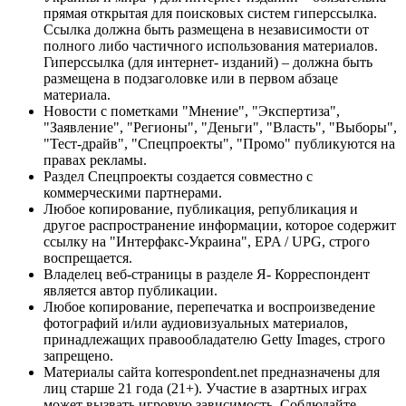
прямая открытая для поисковых систем гиперссылка.
Ссылка должна быть размещена в независимости от
полного либо частичного использования материалов.
Гиперссылка (для интернет- изданий) – должна быть
размещена в подзаголовке или в первом абзаце
материала.
Новости с пометками "Мнение", "Экспертиза",
"Заявление", "Регионы", "Деньги", "Власть", "Выборы",
"Тест-драйв", "Спецпроекты", "Промо" публикуются на
правах рекламы.
Раздел Спецпроекты создается совместно с
коммерческими партнерами.
Любое копирование, публикация, републикация и
другое распространение информации, которое содержит
ссылку на "Интерфакс-Украина", EPA / UPG, строго
воспрещается.
Владелец веб-страницы в разделе Я- Корреспондент
является автор публикации.
Любое копирование, перепечатка и воспроизведение
фотографий и/или аудиовизуальных материалов,
принадлежащих правообладателю Getty Images, строго
запрещено.
Материалы сайта korrespondent.net предназначены для
лиц старше 21 года (21+). Участие в азартных играх
может вызвать игровую зависимость. Соблюдайте