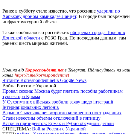
Ранее в субботу стало известно, что россияне
ударили по
Харькову дроном-камикадзе Ланцет
. В городе был поврежден
инфраструктурный объект.
Также сообщалось о российских
обстрелах города Торецк в
Донецкой области
с РСЗО Град. По последним данным, там
ранены шесть мирных жителей.
Новини від
Корреспондент.net
в Telegram. Підписуйтесь на наш
канал
https://t.me/korrespondentnet
Читайте Korrespondent.net в Google News
Война России с Украиной
Провал сезона: Москва будет платить пособия работникам
турсектора Крыма
У Сухопутних військах зробили заяву щодо інтеграції
Інтернаціональних легіонів
Взрыв в Сыктывкаре: возросло количество пострадавших
Стали известны объемы отключений в пятницу
Встреча президентов: Ермак и Рубио обсудили детали
СПЕЦТЕМА:
Война России с Украиной