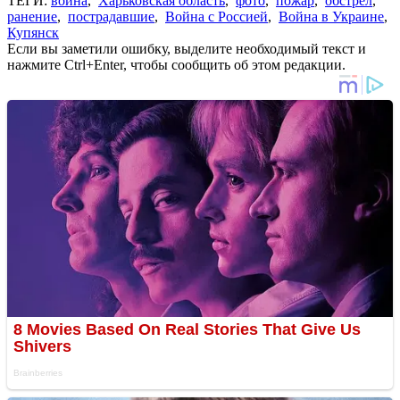
ТЕГИ:
война
,
Харьковская область
,
фото
,
пожар
,
обстрел
,
ранение
,
пострадавшие
,
Война с Россией
,
Война в Украине
,
Купянск
Если вы заметили ошибку, выделите необходимый текст и
нажмите Ctrl+Enter, чтобы сообщить об этом редакции.