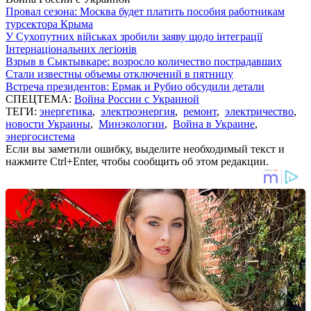
Провал сезона: Москва будет платить пособия работникам
турсектора Крыма
У Сухопутних військах зробили заяву щодо інтеграції
Інтернаціональних легіонів
Взрыв в Сыктывкаре: возросло количество пострадавших
Стали известны объемы отключений в пятницу
Встреча президентов: Ермак и Рубио обсудили детали
СПЕЦТЕМА:
Война России с Украиной
ТЕГИ:
энергетика
,
электроэнергия
,
ремонт
,
электричество
,
новости Украины
,
Минэкологии
,
Война в Украине
,
энергосистема
Если вы заметили ошибку, выделите необходимый текст и
нажмите Ctrl+Enter, чтобы сообщить об этом редакции.