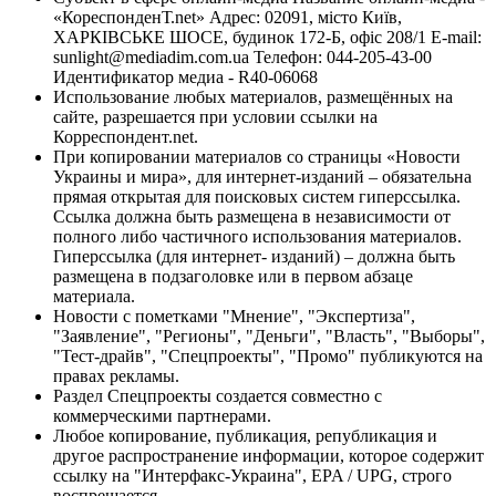
«КореспонденТ.net» Адрес: 02091, місто Київ,
ХАРКІВСЬКЕ ШОСЕ, будинок 172-Б, офіс 208/1 E-mail:
sunlight@mediadim.com.ua
Телефон: 044-205-43-00
Идентификатор медиа - R40-06068
Использование любых материалов, размещённых на
сайте, разрешается при условии ссылки на
Корреспондент.net.
При копировании материалов со страницы «Новости
Украины и мира», для интернет-изданий – обязательна
прямая открытая для поисковых систем гиперссылка.
Ссылка должна быть размещена в независимости от
полного либо частичного использования материалов.
Гиперссылка (для интернет- изданий) – должна быть
размещена в подзаголовке или в первом абзаце
материала.
Новости с пометками "Мнение", "Экспертиза",
"Заявление", "Регионы", "Деньги", "Власть", "Выборы",
"Тест-драйв", "Спецпроекты", "Промо" публикуются на
правах рекламы.
Раздел Спецпроекты создается совместно с
коммерческими партнерами.
Любое копирование, публикация, републикация и
другое распространение информации, которое содержит
ссылку на "Интерфакс-Украина", EPA / UPG, строго
воспрещается.