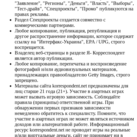
"Заявление", "Регионы", "Деньги", "Власть", "Выборы",
"Тест-драйв", "Спецпроекты", "Промо" публикуются на
правах рекламы.
Раздел Спецпроекты создается совместно с
коммерческими партнерами.
Любое копирование, публикация, републикация и
другое распространение информации, которое содержит
ссылку на "Интерфакс-Украина", EPA / UPG, строго
воспрещается.
Владелец веб-страницы в разделе Я- Корреспондент
является автор публикации.
Любое копирование, перепечатка и воспроизведение
фотографий и/или аудиовизуальных материалов,
принадлежащих правообладателю Getty Images, строго
запрещено.
Материалы сайта korrespondent.net предназначены для
лиц старше 21 года (21+). Участие в азартных играх
может вызвать игровую зависимость. Соблюдайте
правила (принципы) ответственной игры. При
обнаружении первых признаков зависимости
немедленно обратитесь к специалисту. Помните, что
участие в азартных играх не может являться источником
доходов или альтернативой работе. Информационный
ресурс korrespondent.net не проводит игры на реальные
и/или виртуальные деньги, сайт не принимает ни в