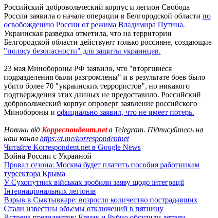
Российский добровольческий корпус и легион Свобода
России заявила о начале операции в Белгородской области
по
освобождению России от режима Владимира Путина
.
Украинская разведка отметила, что на территории
Белгородской области действуют только россияне, создающие
"полосу безопасности" для защиты украинцев.
23 мая Минобороны РФ заявило, что "вторгшиеся
подразделения были разгромлены" и в результате боев было
убито более 70 "украинских террористов", но никакого
подтверждения этих данных не предоставило. Российский
добровольческий корпус опроверг заявление российского
Минобороны и
официально заявил, что не имеет потерь.
Новини від
Корреспондент.net
в Telegram. Підписуйтесь на
наш канал
https://t.me/korrespondentnet
Читайте Korrespondent.net в Google News
Война России с Украиной
Провал сезона: Москва будет платить пособия работникам
турсектора Крыма
У Сухопутних військах зробили заяву щодо інтеграції
Інтернаціональних легіонів
Взрыв в Сыктывкаре: возросло количество пострадавших
Стали известны объемы отключений в пятницу
Встреча президентов: Ермак и Рубио обсудили детали