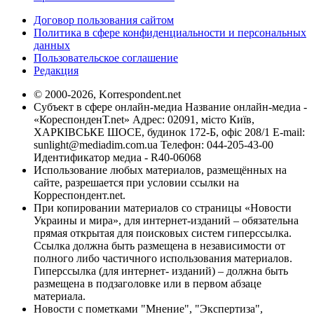
Договор пользования сайтом
Политика в сфере конфиденциальности и персональных
данных
Пользовательское соглашение
Редакция
© 2000-2026, Korrespondent.net
Субъект в сфере онлайн-медиа Название онлайн-медиа -
«КореспонденТ.net» Адрес: 02091, місто Київ,
ХАРКІВСЬКЕ ШОСЕ, будинок 172-Б, офіс 208/1 E-mail:
sunlight@mediadim.com.ua
Телефон: 044-205-43-00
Идентификатор медиа - R40-06068
Использование любых материалов, размещённых на
сайте, разрешается при условии ссылки на
Корреспондент.net.
При копировании материалов со страницы «Новости
Украины и мира», для интернет-изданий – обязательна
прямая открытая для поисковых систем гиперссылка.
Ссылка должна быть размещена в независимости от
полного либо частичного использования материалов.
Гиперссылка (для интернет- изданий) – должна быть
размещена в подзаголовке или в первом абзаце
материала.
Новости с пометками "Мнение", "Экспертиза",