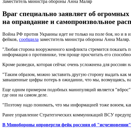
Заместитель министра обороны Анна Маляр
Враг специально заявляет об огромны
на оправдание и самопроизвольное рас
Война РФ против Украины идет не только на поле боя, но и 
фейков,
сообщила
заместитель министра обороны Анна Маляр.
"Любая сторона вооруженного конфликта стремится показать п
информация о противнике, тем проще просчитать его способнос
Кроме разведки, которая сейчас очень усложнена для россиян
"Таким образом, можно заставить другую сторону выдать как 
завышенные цифры потерь в ожидании, что мы, возмущаясь, на
Еще одним примером подобных манипуляций является "вброс" 
где они на самом деле.
"Поэтому надо понимать, что мы информацией тоже воюем, как
Ранее управление Стратегических коммуникаций ВСУ предупр
В Минобороны опровергли фейк россиян об "исчезновении"