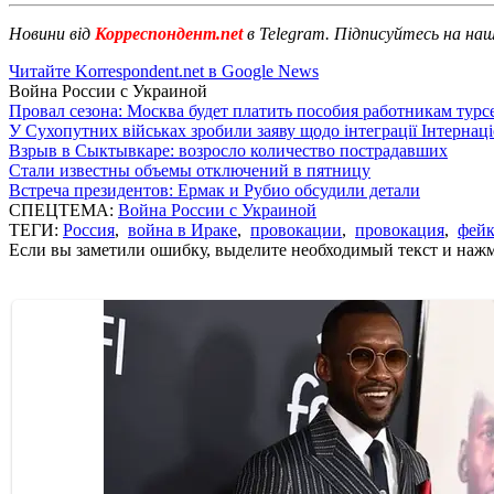
Новини від
Корреспондент.net
в Telegram. Підписуйтесь на на
Читайте Korrespondent.net в Google News
Война России с Украиной
Провал сезона: Москва будет платить пособия работникам тур
У Сухопутних військах зробили заяву щодо інтеграції Інтернац
Взрыв в Сыктывкаре: возросло количество пострадавших
Стали известны объемы отключений в пятницу
Встреча президентов: Ермак и Рубио обсудили детали
СПЕЦТЕМА:
Война России с Украиной
ТЕГИ:
Россия
,
война в Ираке
,
провокации
,
провокация
,
фей
Если вы заметили ошибку, выделите необходимый текст и нажми