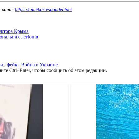
ш канал
https://t.me/korrespondentnet
сектора Крыма
іональних легіонів
ки
,
фейк
,
Война в Украине
те Ctrl+Enter, чтобы сообщить об этом редакции.