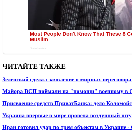
ЧИТАЙТЕ ТАКЖЕ
Зеленский сделал заявление о мирных переговора
Майора ВСП поймали на "помощи" военному в
Присвоение средств ПриватБанка: дело Коломойс
Украина впервые в мире провела воздушный шту
Иран готовил удар по трем объектам в Украине 