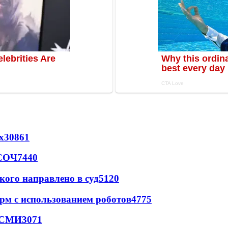
х
30861
 СОЧ
7440
кого направлено в суд
5120
рм с использованием роботов
4775
- СМИ
3071