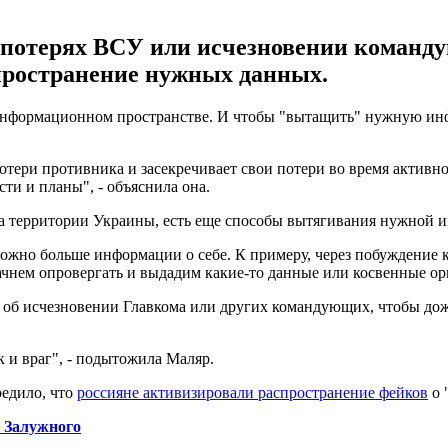
х потерях ВСУ или исчезновении команд
пространение нужных данных.
в информационном пространстве. И чтобы "вытащить" нужную ин
отери противника и засекречивает свои потери во время активн
ти и планы", - объяснила она.
 на территории Украины, есть еще способы вытягивания нужной 
можно больше информации о себе. К примеру, через побуждение 
чнем опровергать и выдадим какие-то данные или косвенные ори
об исчезновении Главкома или других командующих, чтобы дож
 и враг", - подытожила Маляр.
едило, что
россияне активизировали распространение фейков
о 
 Залужного