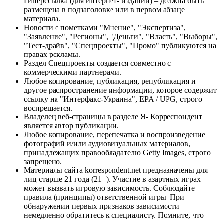
Гиперссылка (для интернет- изданий) – должна быть
размещена в подзаголовке или в первом абзаце
материала.
Новости с пометками "Мнение", "Экспертиза",
"Заявление", "Регионы", "Деньги", "Власть", "Выборы",
"Тест-драйв", "Спецпроекты", "Промо" публикуются на
правах рекламы.
Раздел Спецпроекты создается совместно с
коммерческими партнерами.
Любое копирование, публикация, републикация и
другое распространение информации, которое содержит
ссылку на "Интерфакс-Украина", EPA / UPG, строго
воспрещается.
Владелец веб-страницы в разделе Я- Корреспондент
является автор публикации.
Любое копирование, перепечатка и воспроизведение
фотографий и/или аудиовизуальных материалов,
принадлежащих правообладателю Getty Images, строго
запрещено.
Материалы сайта korrespondent.net предназначены для
лиц старше 21 года (21+). Участие в азартных играх
может вызвать игровую зависимость. Соблюдайте
правила (принципы) ответственной игры. При
обнаружении первых признаков зависимости
немедленно обратитесь к специалисту. Помните, что