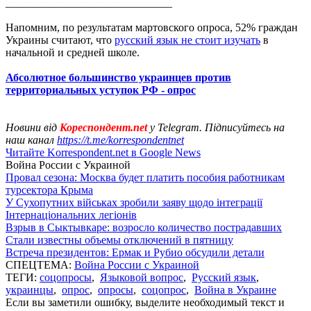
______________________________
Напомним, по результатам мартовского опроса, 52% граждан
Украины считают, что
русский язык не стоит изучать
в
начальной и средней школе.
Абсолютное большинство украинцев против
территориальных уступок РФ - опрос
Новини від
Кореспондент.net
у Telegram. Підписуйтесь на
наш канал
https://t.me/korrespondentnet
Читайте Korrespondent.net в Google News
Война России с Украиной
Провал сезона: Москва будет платить пособия работникам
турсектора Крыма
У Сухопутних військах зробили заяву щодо інтеграції
Інтернаціональних легіонів
Взрыв в Сыктывкаре: возросло количество пострадавших
Стали известны объемы отключений в пятницу
Встреча президентов: Ермак и Рубио обсудили детали
СПЕЦТЕМА:
Война России с Украиной
ТЕГИ:
соцопросы
,
Языковой вопрос
,
Русский язык
,
украинцы
,
опрос
,
опросы
,
соцопрос
,
Война в Украине
Если вы заметили ошибку, выделите необходимый текст и