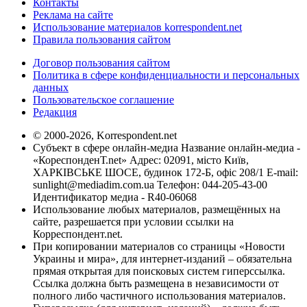
Контакты
Реклама на сайте
Использование материалов korrespondent.net
Правила пользования сайтом
Договор пользования сайтом
Политика в сфере конфиденциальности и персональных
данных
Пользовательское соглашение
Редакция
© 2000-2026, Korrespondent.net
Субъект в сфере онлайн-медиа Название онлайн-медиа -
«КореспонденТ.net» Адрес: 02091, місто Київ,
ХАРКІВСЬКЕ ШОСЕ, будинок 172-Б, офіс 208/1 E-mail:
sunlight@mediadim.com.ua
Телефон: 044-205-43-00
Идентификатор медиа - R40-06068
Использование любых материалов, размещённых на
сайте, разрешается при условии ссылки на
Корреспондент.net.
При копировании материалов со страницы «Новости
Украины и мира», для интернет-изданий – обязательна
прямая открытая для поисковых систем гиперссылка.
Ссылка должна быть размещена в независимости от
полного либо частичного использования материалов.