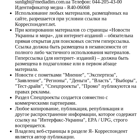
sunlight@mediadim.com.ua
Телефон: 044-205-43-00
Идентификатор медиа - R40-06068
Использование любых материалов, размещённых на
сайте, разрешается при условии ссылки на
Корреспондент.net.
При копировании материалов со страницы «Новости
Украины и мира», для интернет-изданий – обязательна
прямая открытая для поисковых систем гиперссылка.
Ссылка должна быть размещена в независимости от
полного либо частичного использования материалов.
Гиперссылка (для интернет- изданий) – должна быть
размещена в подзаголовке или в первом абзаце
материала.
Новости с пометками "Мнение", "Экспертиза",
"Заявление", "Регионы", "Деньги", "Власть", "Выборы",
"Тест-драйв", "Спецпроекты", "Промо" публикуются на
правах рекламы.
Раздел Спецпроекты создается совместно с
коммерческими партнерами.
Любое копирование, публикация, републикация и
другое распространение информации, которое содержит
ссылку на "Интерфакс-Украина", EPA / UPG, строго
воспрещается.
Владелец веб-страницы в разделе Я- Корреспондент
является автор публикации.