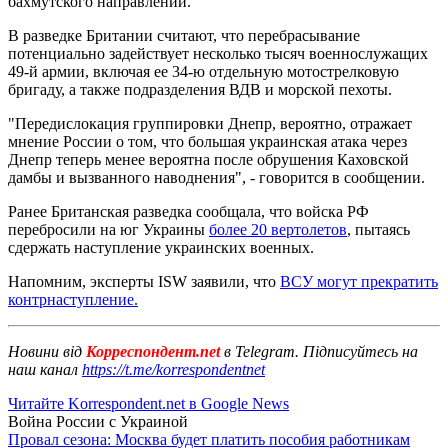
бахмутского направлений.
В разведке Британии считают, что перебрасывание
потенциально задействует несколько тысяч военнослужащих
49-й армии, включая ее 34-ю отдельную мотострелковую
бригаду, а также подразделения ВДВ и морской пехоты.
"Передислокация группировки Днепр, вероятно, отражает
мнение России о том, что большая украинская атака через
Днепр теперь менее вероятна после обрушения Каховской
дамбы и вызванного наводнения", - говорится в сообщении.
Ранее Британская разведка сообщала, что войска РФ
перебросили на юг Украины
более 20 вертолетов
, пытаясь
сдержать наступление украинских военных.
Напомним, эксперты ISW заявили, что
ВСУ могут прекратить
контрнаступление.
Новини від
Корреспондент.net
в Telegram. Підписуйтесь на
наш канал
https://t.me/korrespondentnet
Читайте Korrespondent.net в Google News
Война России с Украиной
Провал сезона: Москва будет платить пособия работникам