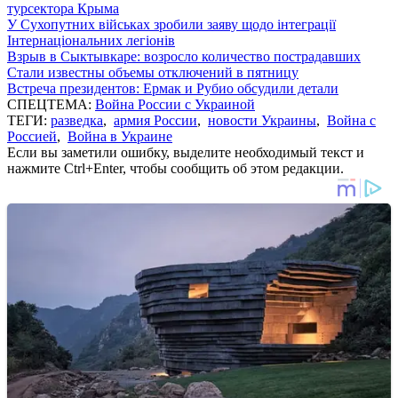
турсектора Крыма
У Сухопутних військах зробили заяву щодо інтеграції
Інтернаціональних легіонів
Взрыв в Сыктывкаре: возросло количество пострадавших
Стали известны объемы отключений в пятницу
Встреча президентов: Ермак и Рубио обсудили детали
СПЕЦТЕМА:
Война России с Украиной
ТЕГИ:
разведка
,
армия России
,
новости Украины
,
Война с
Россией
,
Война в Украине
Если вы заметили ошибку, выделите необходимый текст и
нажмите Ctrl+Enter, чтобы сообщить об этом редакции.