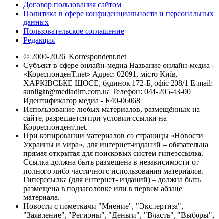
Договор пользования сайтом
Политика в сфере конфиденциальности и персональных
данных
Пользовательское соглашение
Редакция
© 2000-2026, Korrespondent.net
Субъект в сфере онлайн-медиа Название онлайн-медиа -
«КореспонденТ.net» Адрес: 02091, місто Київ,
ХАРКІВСЬКЕ ШОСЕ, будинок 172-Б, офіс 208/1 E-mail:
sunlight@mediadim.com.ua
Телефон: 044-205-43-00
Идентификатор медиа - R40-06068
Использование любых материалов, размещённых на
сайте, разрешается при условии ссылки на
Корреспондент.net.
При копировании материалов со страницы «Новости
Украины и мира», для интернет-изданий – обязательна
прямая открытая для поисковых систем гиперссылка.
Ссылка должна быть размещена в независимости от
полного либо частичного использования материалов.
Гиперссылка (для интернет- изданий) – должна быть
размещена в подзаголовке или в первом абзаце
материала.
Новости с пометками "Мнение", "Экспертиза",
"Заявление", "Регионы", "Деньги", "Власть", "Выборы",