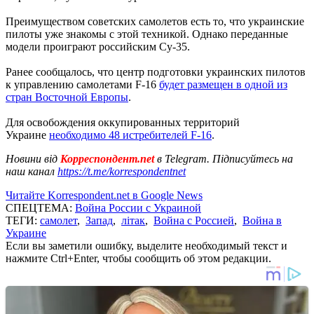
Преимуществом советских самолетов есть то, что украинские
пилоты уже знакомы с этой техникой. Однако переданные
модели проиграют российским Су-35.
Ранее сообщалось, что центр подготовки украинских пилотов
к управлению самолетами F-16
будет размещен в одной из
стран Восточной Европы
.
Для освобождения оккупированных территорий
Украине
необходимо 48 истребителей F-16
.
Новини від
Корреспондент.net
в Telegram. Підписуйтесь на
наш канал
https://t.me/korrespondentnet
Читайте Korrespondent.net в Google News
СПЕЦТЕМА:
Война России с Украиной
ТЕГИ:
самолет
,
Запад
,
літак
,
Война с Россией
,
Война в
Украине
Если вы заметили ошибку, выделите необходимый текст и
нажмите Ctrl+Enter, чтобы сообщить об этом редакции.