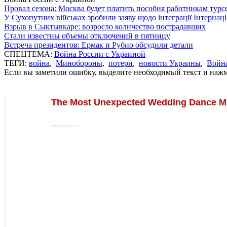
Провал сезона: Москва будет платить пособия работникам тур
У Сухопутних військах зробили заяву щодо інтеграції Інтернац
Взрыв в Сыктывкаре: возросло количество пострадавших
Стали известны объемы отключений в пятницу
Встреча президентов: Ермак и Рубио обсудили детали
СПЕЦТЕМА:
Война России с Украиной
ТЕГИ:
война
,
Минобороны
,
потери
,
новости Украины
,
Война
Если вы заметили ошибку, выделите необходимый текст и нажми