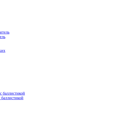
ель
ких
с баллистикой