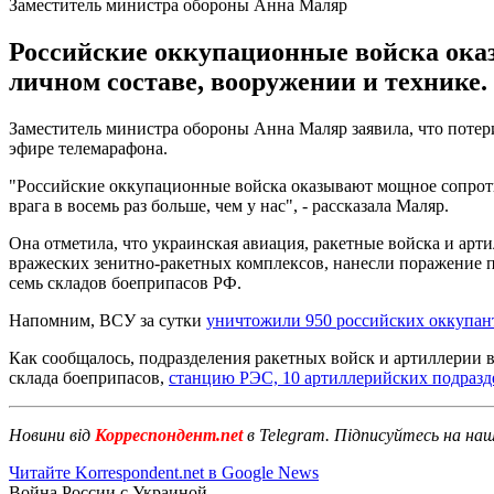
Заместитель министра обороны Анна Маляр
Российские оккупационные войска оказ
личном составе, вооружении и технике.
Заместитель министра обороны Анна Маляр заявила, что потери
эфире телемарафона.
"Российские оккупационные войска оказывают мощное сопротив
врага в восемь раз больше, чем у нас", - рассказала Маляр.
Она отметила, что украинская авиация, ракетные войска и ар
вражеских зенитно-ракетных комплексов, нанесли поражение п
семь складов боеприпасов РФ.
Напомним, ВСУ за сутки
уничтожили 950 российских оккупан
Как сообщалось, подразделения ракетных войск и артиллерии в
склада боеприпасов,
станцию РЭС, 10 артиллерийских подраз
Новини від
Корреспондент.net
в Telegram. Підписуйтесь на на
Читайте Korrespondent.net в Google News
Война России с Украиной