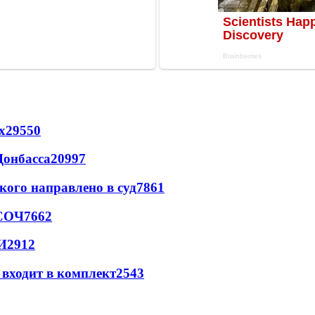
х
29550
Донбасса
20997
кого направлено в суд
7861
 СОЧ
7662
И
2912
 входит в комплект
2543