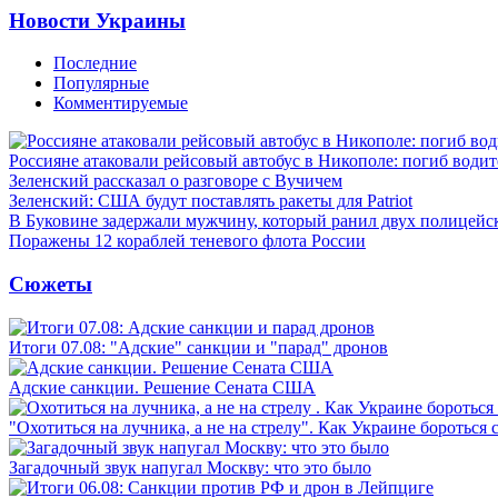
Новости Украины
Последние
Популярные
Комментируемые
Россияне атаковали рейсовый автобус в Никополе: погиб водит
Зеленский рассказал о разговоре с Вучичем
Зеленский: США будут поставлять ракеты для Patriot
В Буковине задержали мужчину, который ранил двух полицейс
Поражены 12 кораблей теневого флота России
Сюжеты
Итоги 07.08: "Адские" санкции и "парад" дронов
Адские санкции. Решение Сената США
"Охотиться на лучника, а не на стрелу". Как Украине бороться 
Загадочный звук напугал Москву: что это было