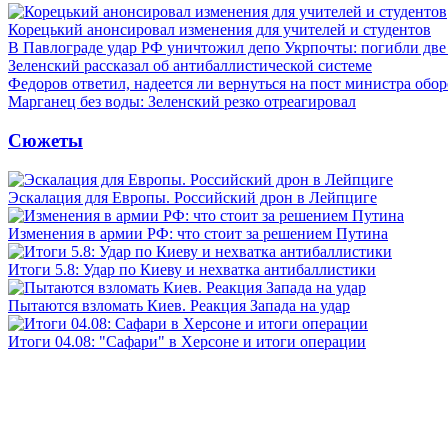
Корецький анонсировал изменения для учителей и студентов
В Павлограде удар РФ уничтожил депо Укрпочты: погибли дв
Зеленский рассказал об антибаллистической системе
Федоров ответил, надеется ли вернуться на пост министра обо
Марганец без воды: Зеленский резко отреагировал
Сюжеты
Эскалация для Европы. Российский дрон в Лейпциге
Изменения в армии РФ: что стоит за решением Путина
Итоги 5.8: Удар по Киеву и нехватка антибаллистики
Пытаются взломать Киев. Реакция Запада на удар
Итоги 04.08: "Сафари" в Херсоне и итоги операции