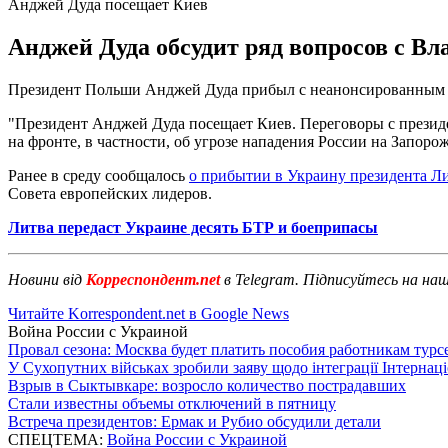
Анджей Дуда посещает Киев
Анджей Дуда обсудит ряд вопросов с В
Президент Польши Анджей Дуда прибыл с неанонсированным ви
"Президент Анджей Дуда посещает Киев. Переговоры с презид
на фронте, в частности, об угрозе нападения России на Запо
Ранее в среду сообщалось
о прибытии в Украину президента Л
Совета европейских лидеров.
Литва передаст Украине десять БТР и боеприпасы
Новини від
Корреспондент.net
в Telegram. Підписуйтесь на на
Читайте Korrespondent.net в Google News
Война России с Украиной
Провал сезона: Москва будет платить пособия работникам тур
У Сухопутних військах зробили заяву щодо інтеграції Інтернац
Взрыв в Сыктывкаре: возросло количество пострадавших
Стали известны объемы отключений в пятницу
Встреча президентов: Ермак и Рубио обсудили детали
СПЕЦТЕМА:
Война России с Украиной