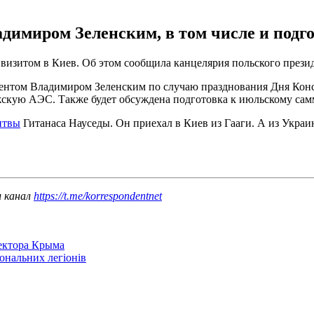
ладимиром Зеленским, в том числе и под
зитом в Киев. Об этом сообщила канцелярия польского президе
ентом Владимиром Зеленским по случаю празднования Дня Конс
рожскую АЭС. Также будет обсуждена подготовка к июльскому са
итвы
Гитанаса Науседы. Он приехал в Киев из Гааги. А из Украин
ш канал
https://t.me/korrespondentnet
сектора Крыма
іональних легіонів