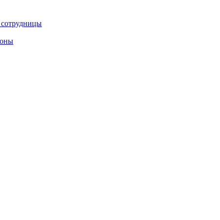
е сотрудницы
роны