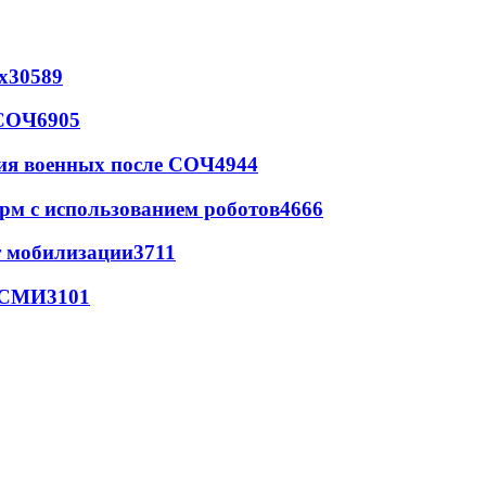
х
30589
 СОЧ
6905
ия военных после СОЧ
4944
рм с использованием роботов
4666
т мобилизации
3711
- СМИ
3101