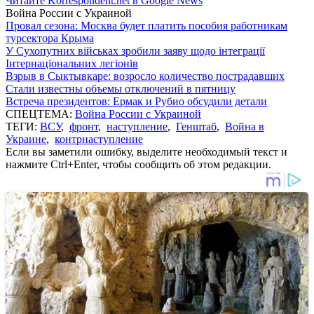
Читайте Korrespondent.net в Google News
Война России с Украиной
Провал сезона: Москва будет платить пособия работникам
турсектора Крыма
У Сухопутних військах зробили заяву щодо інтеграції
Інтернаціональних легіонів
Взрыв в Сыктывкаре: возросло количество пострадавших
Стали известны объемы отключений в пятницу
Встреча президентов: Ермак и Рубио обсудили детали
СПЕЦТЕМА:
Война России с Украиной
ТЕГИ:
ВСУ
,
фронт
,
наступление
,
Генштаб
,
Война в
Украине
,
контрнаступление
Если вы заметили ошибку, выделите необходимый текст и
нажмите Ctrl+Enter, чтобы сообщить об этом редакции.