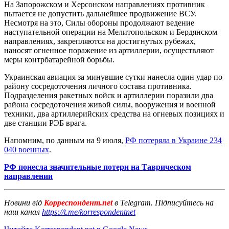
На Запорожском и Херсонском направлениях противник
пытается не допустить дальнейшее продвижение ВСУ.
Несмотря на это, Силы обороны продолжают ведение
наступательной операции на Мелитопольском и Бердянском
направлениях, закрепляются на достигнутых рубежах,
наносят огненное поражение из артиллерии, осуществляют
меры контрбатарейной борьбы.
Украинская авиация за минувшие сутки нанесла один удар по
району сосредоточения личного состава противника.
Подразделения ракетных войск и артиллерии поразили два
района сосредоточения живой силы, вооружения и военной
техники, два артиллерийских средства на огневых позициях и
две станции РЭБ врага.
Напомним, по данным на 9 июля,
РФ потеряла в Украине 234
040 военных
.
РФ понесла значительные потери на Таврическом
направлении
Новини від
Корреспондент.net
в Telegram. Підписуйтесь на
наш канал
https://t.me/korrespondentnet