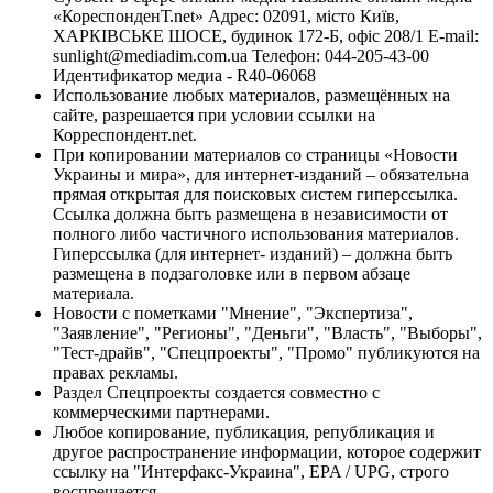
«КореспонденТ.net» Адрес: 02091, місто Київ,
ХАРКІВСЬКЕ ШОСЕ, будинок 172-Б, офіс 208/1 E-mail:
sunlight@mediadim.com.ua
Телефон: 044-205-43-00
Идентификатор медиа - R40-06068
Использование любых материалов, размещённых на
сайте, разрешается при условии ссылки на
Корреспондент.net.
При копировании материалов со страницы «Новости
Украины и мира», для интернет-изданий – обязательна
прямая открытая для поисковых систем гиперссылка.
Ссылка должна быть размещена в независимости от
полного либо частичного использования материалов.
Гиперссылка (для интернет- изданий) – должна быть
размещена в подзаголовке или в первом абзаце
материала.
Новости с пометками "Мнение", "Экспертиза",
"Заявление", "Регионы", "Деньги", "Власть", "Выборы",
"Тест-драйв", "Спецпроекты", "Промо" публикуются на
правах рекламы.
Раздел Спецпроекты создается совместно с
коммерческими партнерами.
Любое копирование, публикация, републикация и
другое распространение информации, которое содержит
ссылку на "Интерфакс-Украина", EPA / UPG, строго
воспрещается.