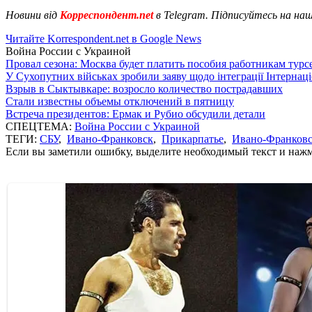
Новини від
Корреспондент.net
в Telegram. Підписуйтесь на на
Читайте Korrespondent.net в Google News
Война России с Украиной
Провал сезона: Москва будет платить пособия работникам тур
У Сухопутних військах зробили заяву щодо інтеграції Інтернац
Взрыв в Сыктывкаре: возросло количество пострадавших
Стали известны объемы отключений в пятницу
Встреча президентов: Ермак и Рубио обсудили детали
СПЕЦТЕМА:
Война России с Украиной
ТЕГИ:
СБУ
,
Ивано-Франковск
,
Прикарпатье
,
Ивано-Франковс
Если вы заметили ошибку, выделите необходимый текст и нажми