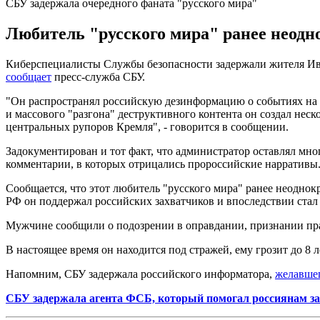
СБУ задержала очередного фаната "русского мира"
Любитель "русского мира" ранее неодно
Киберспециалисты Службы безопасности задержали жителя Ив
сообщает
пресс-служба СБУ.
"Он распространял российскую дезинформацию о событиях на ф
и массового "разгона" деструктивного контента он создал не
центральных рупоров Кремля", - говорится в сообщении.
Задокументирован и тот факт, что администратор оставлял мно
комментарии, в которых отрицались пророссийские нарративы
Сообщается, что этот любитель "русского мира" ранее неоднок
РФ он поддержал российских захватчиков и впоследствии стал
Мужчине сообщили о подозрении в оправдании, признании пра
В настоящее время он находится под стражей, ему грозит до 8 
Напомним, СБУ задержала российского информатора,
желавшег
СБУ задержала агента ФСБ, который помогал россиянам з