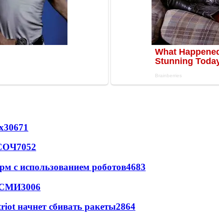
х
30671
 СОЧ
7052
рм с использованием роботов
4683
- СМИ
3006
triot начнет сбивать ракеты
2864