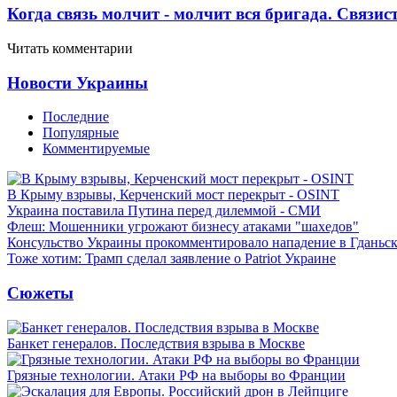
Когда связь молчит - молчит вся бригада. Связи
Читать комментарии
Новости Украины
Последние
Популярные
Комментируемые
В Крыму взрывы, Керченский мост перекрыт - OSINT
Украина поставила Путина перед дилеммой - СМИ
Флеш: Мошенники угрожают бизнесу атаками "шахедов"
Консульство Украины прокомментировало нападение в Гданьс
Тоже хотим: Трамп сделал заявление о Patriot Украине
Сюжеты
Банкет генералов. Последствия взрыва в Москве
Грязные технологии. Атаки РФ на выборы во Франции