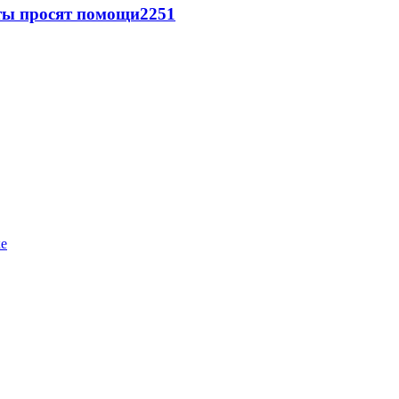
сты просят помощи
2251
ке