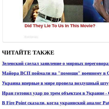
ЧИТАЙТЕ ТАКЖЕ
Зеленский сделал заявление о мирных переговора
Майора ВСП поймали на "помощи" военному в
Украина впервые в мире провела воздушный шту
Иран готовил удар по трем объектам в Украине 
В Fire Point сказали, когда украинский аналог Pa