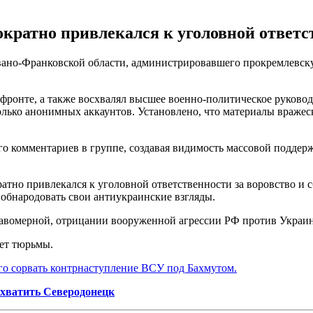
кратно привлекался к уголовной ответс
ано-Франковской области, администрировавшего прокремлевску
ронте, а также восхвалял высшее военно-политическое руковод
сколько анонимных аккаунтов. Установлено, что материалы враже
го комментариев в группе, создавая видимость массовой поддер
.
ратно привлекался к уголовной ответственности за воровство и 
 обнародовать свои антиукраинские взгляды.
вомерной, отрицании вооруженной агрессии РФ против Украины
лет тюрьмы.
о сорвать контрнаступление ВСУ под Бахмутом.
ахватить Северодонецк