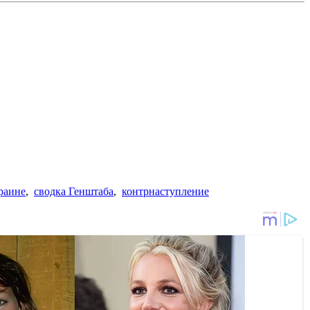
раине
,
сводка Генштаба
,
контрнаступление