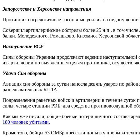
Запорожское и Херсонское направления
Противник сосредотачивает основные усилия на недопущении 
Совершил артиллерийские обстрелы более 25 н.п., в том числ
балки, Молодежного, Ромашково, Кизомиса Херсонской област
Наступление ВСУ
Силы обороны Украины продолжают ведение наступательной оп
из артиллерии по выявленным целям противника, осуществляю
Удачи Сил обороны
Авиация сил обороны за сутки нанесла девять ударов по райо
разведывательных БПЛА.
Подразделения ракетных войск и артиллерии в течение суток п
силы, четыре станции РЭБ, два средства противовоздушной об
Как мы уже писали, общие боевые потери личного состава арм
180 человек убитыми.
Кроме того, бойцы 53 ОМБр пресекли попытку прорыва техник