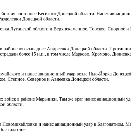
ействия восточнее Веселого Донецкой области. Нанес авиацион
Раздолевки Донецкой области.
овка Луганской области и Верхнекаменное, Торское, Спорное и 
 в районе юго-западнее Андреевки Донецкой области. Противни
традали более 15 н.п., в том числе Марково, Хромово, Дилиевк
вомайского и нанес авиационный удар возле Нью-Йорка Донецко
ское, Степное, Северное и Авдеевка Донецкой области.
войск в районе Марьинки. Там же враг нанес авиационный удар
ой области.
е Новомихайловки и нанес авиационный удар в Благодатном, М
 Благодатное.