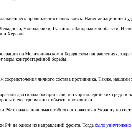
дальнейшего продвижения наших войск. Нанес авиационный уда
е Левадного, Новодаровки, Гуляйполя Запорожской области; Ива
и и Херсона.
ерации на Мелитопольском и Бердянском направлениях, закреп
т меры контрбатарейной борьбы.
нам сосредоточения личного состава противника. Также, нашими
оразили два склада боеприпасов, пять артиллерийских средств 
ороны и еще три важных объекта противника.
ии РФ с начала полномасштабного вторжения в Украину по сост
и РФ на одном из направлений фронта. Тогда
было уничтожено