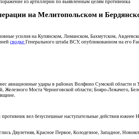
 поражение из артиллерии по выявленным целям противника
перации на Мелитопольском и Бердянско
новные усилия на Купянском, Лиманском, Бахмутском, Авдеевск
енней
сводке
Генерального штаба ВСУ, опубликованном на его Fac
нанес авиационные удары в районах Волфино Сумской области и
чей, Железного Моста Черниговской области; Бояро-Лежачего, Б
овщине.
 противник вел безуспешные наступательные действия южнее Но
сь Двулетняя, Красное Первое, Колодезное, Западное, Новомли