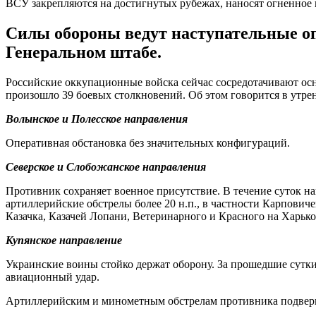
ВСУ закрепляются на достигнутых рубежах, наносят огненное
Силы обороны ведут наступательные о
Генеральном штабе.
Российские оккупационные войска сейчас сосредотачивают ос
произошло 39 боевых столкновений. Об этом говорится в утр
Волынское и Полесское направления
Оперативная обстановка без значительных конфигураций.
Северское и Слобожанское направления
Противник сохраняет военное присутствие. В течение суток 
артиллерийские обстрелы более 20 н.п., в частности Карпови
Казачка, Казачей Лопани, Ветеринарного и Красного на Харьк
Купянское направление
Украинские воины стойко держат оборону. За прошедшие сутки
авиационный удар.
Артиллерийским и минометным обстрелам противника подвергли