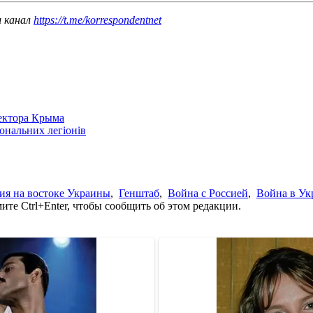
ш канал
https://t.me/korrespondentnet
сектора Крыма
іональних легіонів
ия на востоке Украины
,
Генштаб
,
Война с Россией
,
Война в Ук
те Ctrl+Enter, чтобы сообщить об этом редакции.