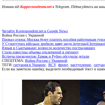
Новини від
Корреспондент.net
в Telegram. Підписуйтесь на на
Читайте Korrespondent.net в Google News
Война России с Украиной
Провал сезона: Москва будет платить пособия работникам тур
У Сухопутних військах зробили заяву щодо інтеграції Інтернац
Взрыв в Сыктывкаре: возросло количество пострадавших
Стали известны объемы отключений в пятницу
Встреча президентов: Ермак и Рубио обсудили детали
СПЕЦТЕМА:
Война России с Украиной
ТЕГИ:
ситуация в Украине
,
ВСУ
,
фронт
,
наступление
,
ситуац
Если вы заметили ошибку, выделите необходимый текст и нажми