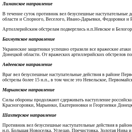
Лиманское направление
В течение суток противник вел безуспешные наступательные д
области и Спорного, Веселого, Ивано-Дарьевки, Федоровки и 
Артиллерийским обстрелам подверглись н.п.Невское и Белогор
Бахмутское направление
Украинские защитники успешно отразили все вражеские атаки
Донецкой области. От вражеских артиллерийских обстрелов пос
Авдеевское направление
Враг вел безуспешные наступательные действия в районе Пер
обстрелы более 15 н.п., в том числе это Невельское, Первомай
Марьинское направление
Силы обороны продолжают сдерживать наступление российских 
Красногоровки, Марьинки, Екатериновки и Георгиевки Донецк
Шахтерское направление
Противник вел безуспешные наступательные действия в район
н.п. Большая Новоселка, Угледар, Пречистовка, Золотая Нива и