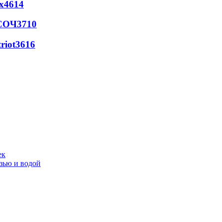
х
4614
 СОЧ
3710
riot
3616
ек
язью и водой