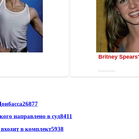
Донбасса
26877
кого направлено в суд
8411
 входит в комплект
5938