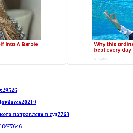
х
29526
Донбасса
20219
кого направлено в суд
7763
 СОЧ
7646