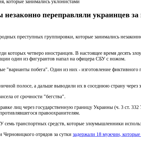
я, которые занимались уклонистами
 незаконно переправляли украинцев за
родных преступных группировки, которые занимались незаконно
реди которых четверо иностранцев. В настоящее время десять з
рации один из фигурантов напал на офицера СБУ с ножом.
ные "варианты побега". Один из них - изготовление фиктивного
ичной полосе, а дальше выводили их в соседнюю страну через 
висела от срочности "бегства".
вке лиц через государственную границу Украины (ч. 3 ст. 332 
противлявшегося правоохранителям.
 семь транспортных средств, которые злоумышленники использ
 Черновицкого отрядов за сутки
задержали 18 мужчин, которые 