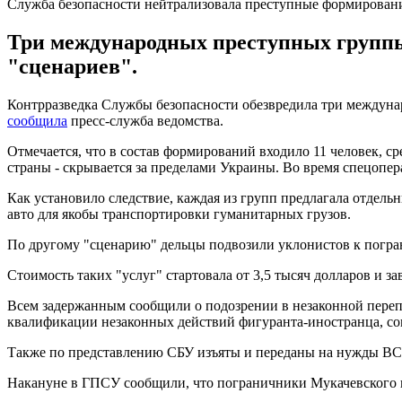
Служба безопасности нейтрализовала преступные формировани
Три международных преступных группы
"сценариев".
Контрразведка Службы безопасности обезвредила три междуна
сообщила
пресс-служба ведомства.
Отмечается, что в состав формирований входило 11 человек, с
страны - скрывается за пределами Украины. Во время спецопе
Как установило следствие, каждая из групп предлагала отдель
авто для якобы транспортировки гуманитарных грузов.
По другому "сценарию" дельцы подвозили уклонистов к погран
Стоимость таких "услуг" стартовала от 3,5 тысяч долларов и за
Всем задержанным сообщили о подозрении в незаконной перепра
квалификации незаконных действий фигуранта-иностранца, со
Также по представлению СБУ изъяты и переданы на нужды ВСУ
Накануне в ГПСУ сообщили, что пограничники Мукачевского и