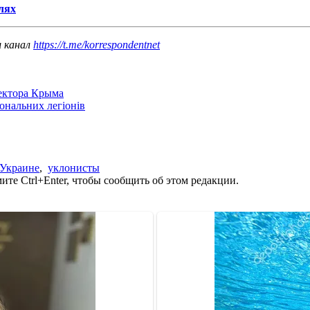
лях
ш канал
https://t.me/korrespondentnet
сектора Крыма
іональних легіонів
 Украине
,
уклонисты
те Ctrl+Enter, чтобы сообщить об этом редакции.