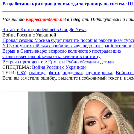
Разработаны критерии для выезда за границу по системе Ш
Новини від
Корреспондент.net
в Telegram. Підписуйтесь на на
Читайте Korrespondent.net в Google News
Война России с Украиной
Провал сезона: Москва будет платить пособия работникам тур
У Сухопутних військах зробили заяву щодо інтеграції Інтернац
Взрыв в Сыктывкаре: возросло количество пострадавших
Стали известны объемы отключений в пятницу
Встреча президентов: Ермак и Рубио обсудили детали
СПЕЦТЕМА:
Война России с Украиной
ТЕГИ:
СБУ
,
граница
,
фото
,
подделки
,
группировка
,
Война в
Если вы заметили ошибку, выделите необходимый текст и нажми