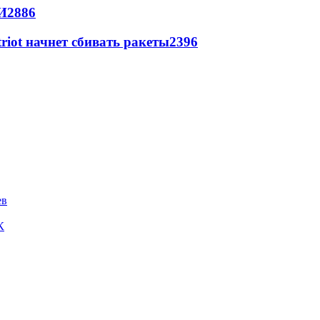
И
2886
triot начнет сбивать ракеты
2396
ев
К