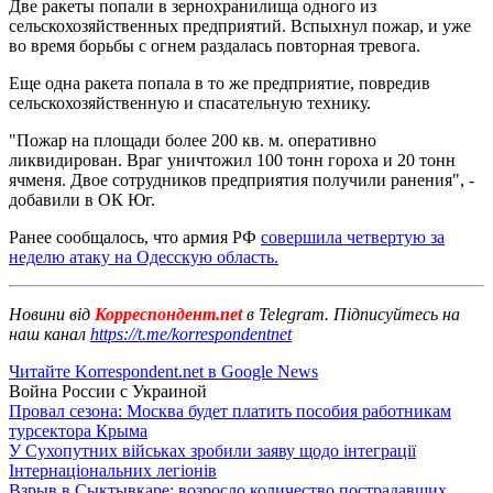
Две ракеты попали в зернохранилища одного из
сельскохозяйственных предприятий. Вспыхнул пожар, и уже
во время борьбы с огнем раздалась повторная тревога.
Еще одна ракета попала в то же предприятие, повредив
сельскохозяйственную и спасательную технику.
"Пожар на площади более 200 кв. м. оперативно
ликвидирован. Враг уничтожил 100 тонн гороха и 20 тонн
ячменя. Двое сотрудников предприятия получили ранения", -
добавили в ОК Юг.
Ранее сообщалось, что армия РФ
совершила четвертую за
неделю атаку на Одесскую область.
Новини від
Корреспондент.net
в Telegram. Підписуйтесь на
наш канал
https://t.me/korrespondentnet
Читайте Korrespondent.net в Google News
Война России с Украиной
Провал сезона: Москва будет платить пособия работникам
турсектора Крыма
У Сухопутних військах зробили заяву щодо інтеграції
Інтернаціональних легіонів
Взрыв в Сыктывкаре: возросло количество пострадавших