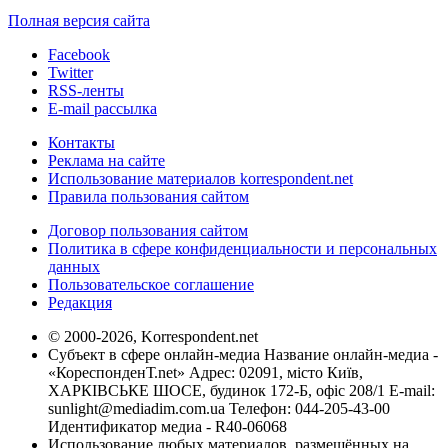
Полная версия сайта
Facebook
Twitter
RSS-ленты
E-mail рассылка
Контакты
Реклама на сайте
Использование материалов korrespondent.net
Правила пользования сайтом
Договор пользования сайтом
Политика в сфере конфиденциальности и персональных
данных
Пользовательское соглашение
Редакция
© 2000-2026, Korrespondent.net
Субъект в сфере онлайн-медиа Название онлайн-медиа -
«КореспонденТ.net» Адрес: 02091, місто Київ,
ХАРКІВСЬКЕ ШОСЕ, будинок 172-Б, офіс 208/1 E-mail:
sunlight@mediadim.com.ua
Телефон: 044-205-43-00
Идентификатор медиа - R40-06068
Использование любых материалов, размещённых на