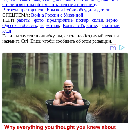
Стали известны объемы отключений в пятницу
Встреча президентов: Ермак и Рубио обсудили детали
СПЕЦТЕМА:
Война России с Украиной
ТЕГИ:
ракеты
,
фото
,
предприятие
,
пожар
,
склад
,
зерно
,
Одесская область
,
терминал
,
Война в Украине
,
ракетный
удар
Если вы заметили ошибку, выделите необходимый текст и
нажмите Ctrl+Enter, чтобы сообщить об этом редакции.