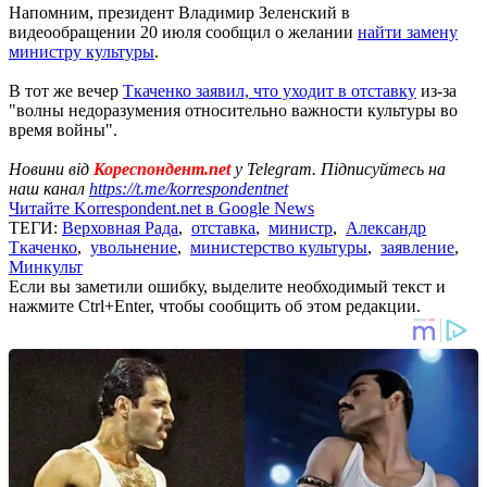
Напомним, президент Владимир Зеленский в
видеообращении 20 июля сообщил о желании
найти замену
министру культуры
.
В тот же вечер
Ткаченко заявил, что уходит в отставку
из-за
"волны недоразумения относительно важности культуры во
время войны".
Новини від
Кореспондент.net
у Telegram. Підписуйтесь на
наш канал
https://t.me/korrespondentnet
Читайте Korrespondent.net в Google News
ТЕГИ:
Верховная Рада
,
отставка
,
министр
,
Александр
Ткаченко
,
увольнение
,
министерство культуры
,
заявление
,
Минкульт
Если вы заметили ошибку, выделите необходимый текст и
нажмите Ctrl+Enter, чтобы сообщить об этом редакции.