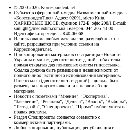
© 2000-2026, Korrespondent.net
Субъект в сфере онлайн-медиа Название онлайн-медиа -
«КореспонденТ.net» Адрес: 02091, місто Київ,
ХАРКІВСЬКЕ ШОСЕ, будинок 172-Б, офіс 208/1 E-mail:
sunlight@mediadim.com.ua
Телефон: 044-205-43-00
Идентификатор медиа - R40-06068
Использование любых материалов, размещённых на
сайте, разрешается при условии ссылки на
Корреспондент.net.
При копировании материалов со страницы «Новости
Украины и мира», для интернет-изданий – обязательна
прямая открытая для поисковых систем гиперссылка.
Ссылка должна быть размещена в независимости от
полного либо частичного использования материалов.
Гиперссылка (для интернет- изданий) – должна быть
размещена в подзаголовке или в первом абзаце
материала.
Новости с пометками "Мнение", "Экспертиза",
"Заявление", "Регионы", "Деньги", "Власть", "Выборы",
"Тест-драйв", "Спецпроекты", "Промо" публикуются на
правах рекламы.
Раздел Спецпроекты создается совместно с
коммерческими партнерами.
Любое копирование, публикация, републикация и