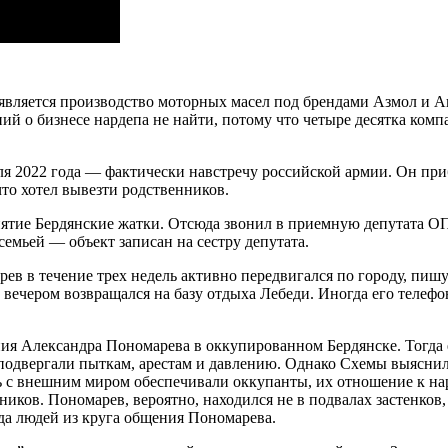
вляется производство моторных масел под брендами Азмол и Аг
ий о бизнесе нардепа не найти, потому что четыре десятка ком
я 2022 года — фактически навстречу российской армии. Он прибы
что хотел вывезти родственников.
риятие Бердянские жатки. Отсюда звонил в приемную депутата О
емьей — объект записан на сестру депутата.
арев в течение трех недель активно передвигался по городу, пи
ером возвращался на базу отдыха Лебеди. Иногда его телефон п
ия Александра Пономарева в оккупированном Бердянске. Тогда е
подвергали пыткам, арестам и давлению. Однако Схемы выяснили
ь с внешним миром обеспечивали оккупанты, их отношение к нар
ков. Пономарев, вероятно, находился не в подвалах застенков, 
а людей из круга общения Пономарева.