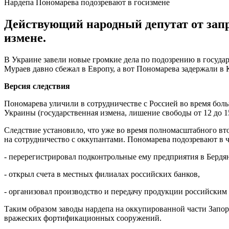
Нардепа Пономарева подозревают в госизмене
Действующий народный депутат от зап
измене.
В Украине завели новые громкие дела по подозрению в госуд
Мураев давно сбежал в Европу, а вот Пономарева задержали в 
Версия следствия
Пономарева уличили в сотрудничестве с Россией во время больш
Украины (государственная измена, лишение свободы от 12 до 15
Следствие установило, что уже во время полномасштабного в
на сотрудничество с оккупантами. Пономарева подозревают в ча
- перерегистрировал подконтрольные ему предприятия в Бердян
- открыл счета в местных филиалах российских банков,
- организовал производство и передачу продукции российски
Таким образом заводы нардепа на оккупированной части Запор
вражеских фортификационных сооружений.