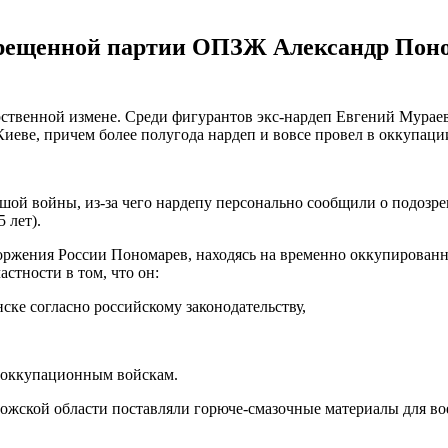
рещенной партии ОПЗЖ Александр Поном
арственной измене. Среди фигурантов экс-нардеп Евгений Мура
Киеве, причем более полугода нардеп и вовсе провел в оккупаци
ой войны, из-за чего нардепу персонально сообщили о подозрени
 лет).
торжения России Пономарев, находясь на временно оккупирован
стности в том, что он:
ске согласно российскому законодательству,
м оккупационным войскам.
ожской области поставляли горюче-смазочные материалы для во