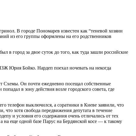
ринол. В городе Пономарев известен как “теневой хозяин
паний из его группы оформлены на его родственников
л в город за двое суток до того, как туда зашли российские
ПЗЖ Юрия Бойко. Нардеп поехал ночевать на некогда
шут Схемы. Он почти ежедневно посещал собственные
опадал в зону действия возле городского совета, где
го телефон выключился, а соратники в Киеве заявили, что
, что хотя свобода передвижения депутата в течение
депу и условия его содержания очень отличались от тех
а на еще одной базе Парус на Бердянской косе — к такому