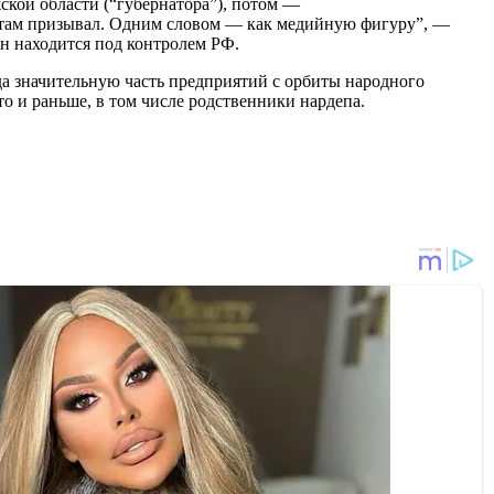
ской области (“губернатора”), потом —
то там призывал. Одним словом — как медийную фигуру”, —
 он находится под контролем РФ.
да значительную часть предприятий с орбиты народного
о и раньше, в том числе родственники нардепа.