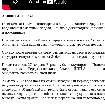
Хозяин Бердянска
Главными активами Пономарева в оккупированном Бердянске я
Бердянска”и “местный феодал. Однако в декларациях упоминан
и помощников.
Пономарев выехал из Киева в Бердянск уже в ночь на 25 феврал
оккупанты. Сам нардеп заявил журналистам, что ехал, потому 
Однако после приезда он сразу отправился на свое агропредп
государственную базу отдыха Лебеди, приватизированную его с
После того, как 27 февраля Бердянск был оккупирован, Поном
предприятия — Бердянские жатки, Азмол и НПП Агринол — и веч
оккупанты разместили свой штаб.
20 марта 2022 года начался самый загадочный период пребыван
нардепа задержали оккупанты. Пономарев утверждает, что его 
следующих 10 дней действительно была ограничена, а его связ
пыток, которым россияне обычно подвергают украинских пленни
выводу Схемы пришли из анализа передвижений телефонов ряд