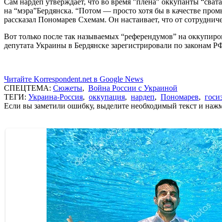
Сам нардеп утверждает, что во время "плена" оккупанты “сват
на “мэра”Бердянска. “Потом — просто хотя бы в качестве про
рассказал Пономарев Схемам. Он настаивает, что от сотрудниче
Вот только после так называемых “референдумов” на оккупиро
депутата Украины в Бердянске зарегистрировали по законам РФ
Читайте Korrespondent.net в Google News
СПЕЦТЕМА:
Сюжеты
,
Война России с Украиной
ТЕГИ:
Украина-Россия
,
оккупация
,
нардеп
,
Пономарев
,
госи
Если вы заметили ошибку, выделите необходимый текст и нажми