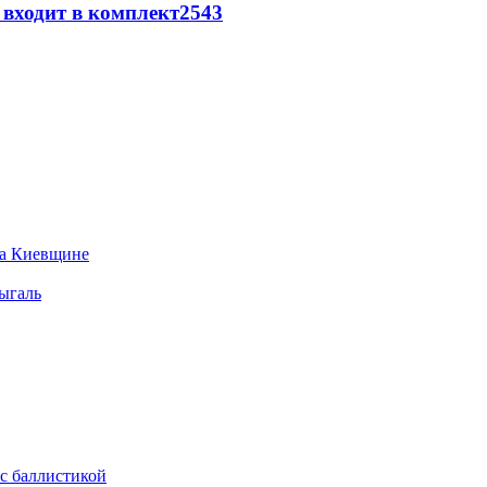
 входит в комплект
2543
на Киевщине
ыгаль