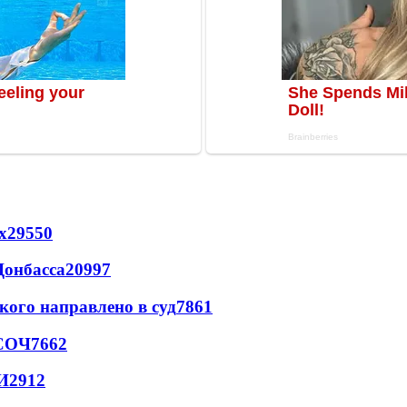
х
29550
Донбасса
20997
кого направлено в суд
7861
 СОЧ
7662
И
2912