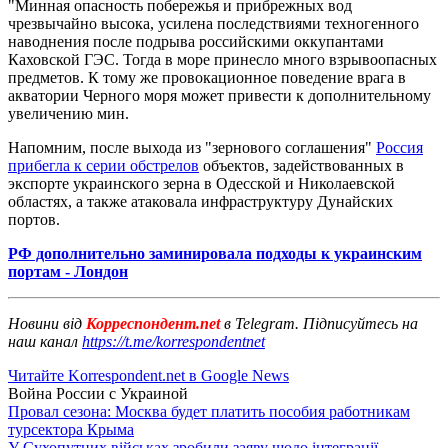
"Минная опасность побережья и прибрежных вод
чрезвычайно высока, усилена последствиями техногенного
наводнения после подрыва российскими оккупантами
Каховской ГЭС. Тогда в море принесло много взрывоопасных
предметов. К тому же провокационное поведение врага в
акватории Черного моря может привести к дополнительному
увеличению мин.
Напомним, после выхода из "зернового соглашения"
Россия
прибегла к серии обстрелов
объектов, задействованных в
экспорте украинского зерна в Одесской и Николаевской
областях, а также атаковала инфраструктуру Дунайских
портов.
РФ дополнительно заминировала подходы к украинским
портам - Лондон
Новини від
Корреспондент.net
в Telegram. Підписуйтесь на
наш канал
https://t.me/korrespondentnet
Читайте Korrespondent.net в Google News
Война России с Украиной
Провал сезона: Москва будет платить пособия работникам
турсектора Крыма
У Сухопутних військах зробили заяву щодо інтеграції