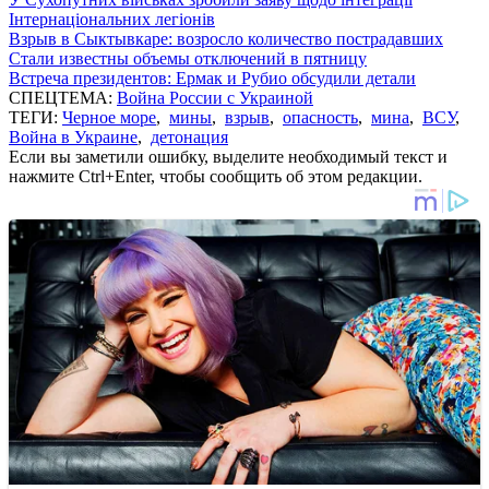
Інтернаціональних легіонів
Взрыв в Сыктывкаре: возросло количество пострадавших
Стали известны объемы отключений в пятницу
Встреча президентов: Ермак и Рубио обсудили детали
СПЕЦТЕМА:
Война России с Украиной
ТЕГИ:
Черное море
,
мины
,
взрыв
,
опасность
,
мина
,
ВСУ
,
Война в Украине
,
детонация
Если вы заметили ошибку, выделите необходимый текст и
нажмите Ctrl+Enter, чтобы сообщить об этом редакции.