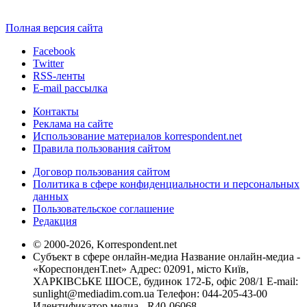
Полная версия сайта
Facebook
Twitter
RSS-ленты
E-mail рассылка
Контакты
Реклама на сайте
Использование материалов korrespondent.net
Правила пользования сайтом
Договор пользования сайтом
Политика в сфере конфиденциальности и персональных
данных
Пользовательское соглашение
Редакция
© 2000-2026, Korrespondent.net
Субъект в сфере онлайн-медиа Название онлайн-медиа -
«КореспонденТ.net» Адрес: 02091, місто Київ,
ХАРКІВСЬКЕ ШОСЕ, будинок 172-Б, офіс 208/1 E-mail:
sunlight@mediadim.com.ua
Телефон: 044-205-43-00
Идентификатор медиа - R40-06068