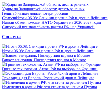
Удары по Запорожской области: десять раненых
Генштаб назвал новые потери россиян
Сюжет
Итоги 06.08: Санкции против РФ и дрон в Лейпциге
Назван объем помощи НАТО Украине на 2026-2027 годы
Сикорский призвал сбивать ракеты РФ над Украиной
Сюжеты
Итоги 06.08: Санкции против РФ и дрон в Лейпциге
Банкет генералов. Последствия взрыва в Москве
Грязные технологии. Атаки РФ на выборы во Франции
Эскалация для Европы. Российский дрон в Лейпциге
Изменения в армии РФ: что стоит за решением Путина