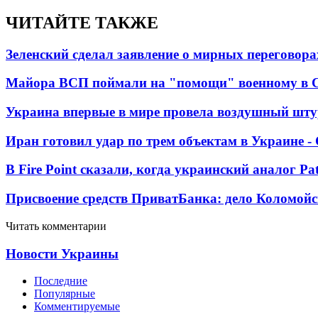
ЧИТАЙТЕ ТАКЖЕ
Зеленский сделал заявление о мирных переговора
Майора ВСП поймали на "помощи" военному в
Украина впервые в мире провела воздушный шту
Иран готовил удар по трем объектам в Украине 
В Fire Point сказали, когда украинский аналог Pa
Присвоение средств ПриватБанка: дело Коломойс
Читать комментарии
Новости Украины
Последние
Популярные
Комментируемые