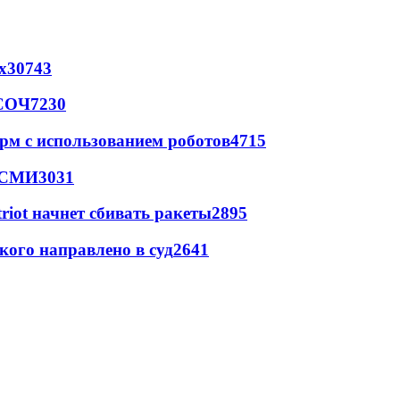
х
30743
 СОЧ
7230
рм с использованием роботов
4715
- СМИ
3031
triot начнет сбивать ракеты
2895
кого направлено в суд
2641