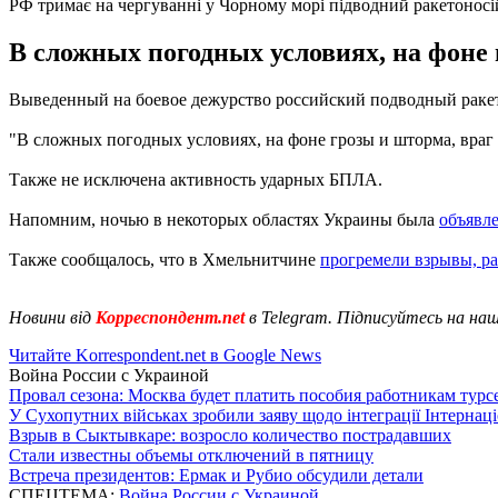
РФ тримає на чергуванні у Чорному морі підводний ракетоносі
В сложных погодных условиях, на фоне 
Выведенный на боевое дежурство российский подводный ракет
"В сложных погодных условиях, на фоне грозы и шторма, враг м
Также не исключена активность ударных БПЛА.
Напомним, ночью в некоторых областях Украины была
объявле
Также сообщалось, что в Хмельнитчине
прогремели взрывы, р
Новини від
Корреспондент.net
в Telegram. Підписуйтесь на на
Читайте Korrespondent.net в Google News
Война России с Украиной
Провал сезона: Москва будет платить пособия работникам тур
У Сухопутних військах зробили заяву щодо інтеграції Інтернац
Взрыв в Сыктывкаре: возросло количество пострадавших
Стали известны объемы отключений в пятницу
Встреча президентов: Ермак и Рубио обсудили детали
СПЕЦТЕМА:
Война России с Украиной