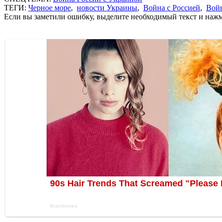
ТЕГИ:
Черное море
,
новости Украины
,
Война с Россией
,
Войн
Если вы заметили ошибку, выделите необходимый текст и нажми