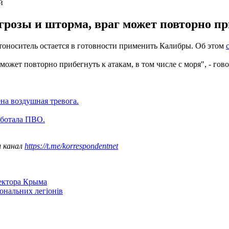
й
грозы и шторма, враг может повторно при
оноситель остается в готовности применить Калибры. Об этом
ожет повторно прибегнуть к атакам, в том числе с моря", - гов
на воздушная тревога.
аботала ПВО.
ш канал
https://t.me/korrespondentnet
сектора Крыма
іональних легіонів