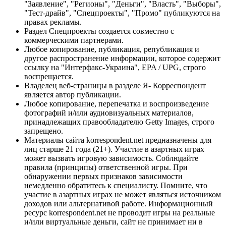
"Заявление", "Регионы", "Деньги", "Власть", "Выборы",
"Тест-драйв", "Спецпроекты", "Промо" публикуются на
правах рекламы.
Раздел Спецпроекты создается совместно с
коммерческими партнерами.
Любое копирование, публикация, републикация и
другое распространение информации, которое содержит
ссылку на "Интерфакс-Украина", EPA / UPG, строго
воспрещается.
Владелец веб-страницы в разделе Я- Корреспондент
является автор публикации.
Любое копирование, перепечатка и воспроизведение
фотографий и/или аудиовизуальных материалов,
принадлежащих правообладателю Getty Images, строго
запрещено.
Материалы сайта korrespondent.net предназначены для
лиц старше 21 года (21+). Участие в азартных играх
может вызвать игровую зависимость. Соблюдайте
правила (принципы) ответственной игры. При
обнаружении первых признаков зависимости
немедленно обратитесь к специалисту. Помните, что
участие в азартных играх не может являться источником
доходов или альтернативой работе. Информационный
ресурс korrespondent.net не проводит игры на реальные
и/или виртуальные деньги, сайт не принимает ни в