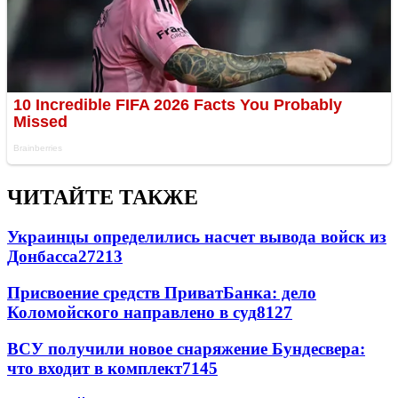
ЧИТАЙТЕ ТАКЖЕ
Украинцы определились насчет вывода войск из
Донбасса
27213
Присвоение средств ПриватБанка: дело
Коломойского направлено в суд
8127
ВСУ получили новое снаряжение Бундесвера:
что входит в комплект
7145