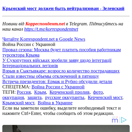
Крымский мост должен быть нейтрализован - Зеленский
Новини від
Корреспондент.net
в Telegram. Підписуйтесь на
наш канал
https://t.me/korrespondentnet
Читайте Korrespondent.net в Google News
Война России с Украиной
Провал сезона: Москва будет платить пособия работникам
турсектора Крыма
У Сухопутних військах зробили заяву щодо інтеграції
Інтернаціональних легіонів
Взрыв в Сыктывкаре: возросло количество пострадавших
Стали известны объемы отключений в пятницу
Встреча президентов: Ермак и Рубио обсудили детали
СПЕЦТЕМА:
Война России с Украиной
ТЕГИ:
Россия
,
Крым
,
Керченский пролив
,
фото
,
оккупация
,
защита
,
русские оккупанты
,
Керченский мост
,
Крымский мост
,
Война в Украине
Если вы заметили ошибку, выделите необходимый текст и
нажмите Ctrl+Enter, чтобы сообщить об этом редакции.