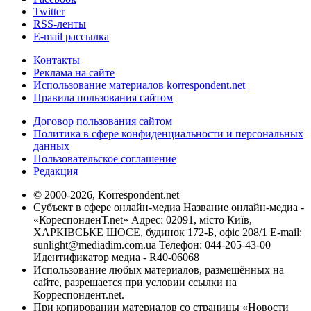
Twitter
RSS-ленты
E-mail рассылка
Контакты
Реклама на сайте
Использование материалов korrespondent.net
Правила пользования сайтом
Договор пользования сайтом
Политика в сфере конфиденциальности и персональных
данных
Пользовательское соглашение
Редакция
© 2000-2026, Korrespondent.net
Субъект в сфере онлайн-медиа Название онлайн-медиа -
«КореспонденТ.net» Адрес: 02091, місто Київ,
ХАРКІВСЬКЕ ШОСЕ, будинок 172-Б, офіс 208/1 E-mail:
sunlight@mediadim.com.ua
Телефон: 044-205-43-00
Идентификатор медиа - R40-06068
Использование любых материалов, размещённых на
сайте, разрешается при условии ссылки на
Корреспондент.net.
При копировании материалов со страницы «Новости