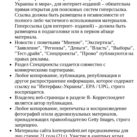
Украины и мира», для интернет-изданий – обязательна
прямая открытая для поисковых систем гиперссылка.
Ссылка должна быть размещена в независимости от
полного либо частичного использования материалов.
Гиперссылка (для интернет- изданий) – должна быть
размещена в подзаголовке или в первом абзаце
материала.
Новости с пометками "Мнение", "Экспертиза",
"Заявление", "Регионы", "Деньги", "Власть", "Выборы",
"Тест-драйв", "Спецпроекты", "Промо" публикуются на
правах рекламы.
Раздел Спецпроекты создается совместно с
коммерческими партнерами.
Любое копирование, публикация, републикация и
другое распространение информации, которое содержит
ссылку на "Интерфакс-Украина", EPA / UPG, строго
воспрещается.
Владелец веб-страницы в разделе Я- Корреспондент
является автор публикации.
Любое копирование, перепечатка и воспроизведение
фотографий и/или аудиовизуальных материалов,
принадлежащих правообладателю Getty Images, строго
запрещено.
Материалы сайта korrespondent.net предназначены для
лиц старше 21 года (21+). Участие в азартных играх