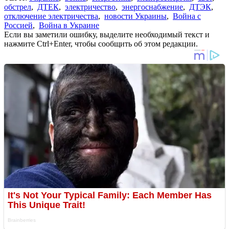
обстрел
,
ДТЕК
,
электричество
,
энергоснабжение
,
ДТЭК
,
отключение электричества
,
новости Украины
,
Война с
Россией
,
Война в Украине
Если вы заметили ошибку, выделите необходимый текст и
нажмите Ctrl+Enter, чтобы сообщить об этом редакции.