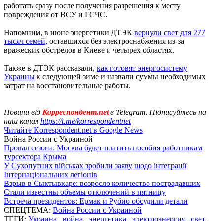
работать сразу после получения разрешения к месту
повреждения от ВСУ и ГСЧС.
Напомним, в июне энергетики ДТЭК
вернули свет для 277
тысяч семей,
оставшихся без электроснабжения из-за
вражеских обстрелов в Киеве и четырех областях.
Также в ДТЭК рассказали,
как готовят энергосистему
Украины
к следующей зиме и назвали суммы необходимых
затрат на восстановительные работы.
Новини від
Корреспондент.net
в Telegram. Підписуйтесь на
наш канал
https://t.me/korrespondentnet
Читайте Korrespondent.net в Google News
Война России с Украиной
Провал сезона: Москва будет платить пособия работникам
турсектора Крыма
У Сухопутних військах зробили заяву щодо інтеграції
Інтернаціональних легіонів
Взрыв в Сыктывкаре: возросло количество пострадавших
Стали известны объемы отключений в пятницу
Встреча президентов: Ермак и Рубио обсудили детали
СПЕЦТЕМА:
Война России с Украиной
ТЕГИ:
Украина
,
война
,
энергетика
,
электроэнергия
,
свет
,