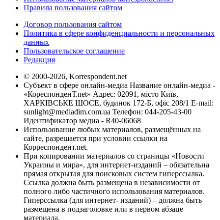
Правила пользования сайтом
Договор пользования сайтом
Политика в сфере конфиденциальности и персональных
данных
Пользовательское соглашение
Редакция
© 2000-2026, Korrespondent.net
Субъект в сфере онлайн-медиа Название онлайн-медиа -
«КореспонденТ.net» Адрес: 02091, місто Київ,
ХАРКІВСЬКЕ ШОСЕ, будинок 172-Б, офіс 208/1 E-mail:
sunlight@mediadim.com.ua
Телефон: 044-205-43-00
Идентификатор медиа - R40-06068
Использование любых материалов, размещённых на
сайте, разрешается при условии ссылки на
Корреспондент.net.
При копировании материалов со страницы «Новости
Украины и мира», для интернет-изданий – обязательна
прямая открытая для поисковых систем гиперссылка.
Ссылка должна быть размещена в независимости от
полного либо частичного использования материалов.
Гиперссылка (для интернет- изданий) – должна быть
размещена в подзаголовке или в первом абзаце
материала.