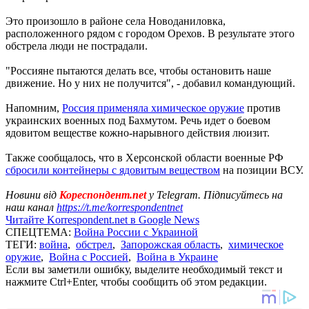
Это произошло в районе села Новоданиловка,
расположенного рядом с городом Орехов. В результате этого
обстрела люди не пострадали.
"Россияне пытаются делать все, чтобы остановить наше
движение. Но у них не получится", - добавил командующий.
Напомним,
Россия применяла химическое оружие
против
украинских военных под Бахмутом. Речь идет о боевом
ядовитом веществе кожно-нарывного действия люизит.
Также сообщалось, что в Херсонской области военные РФ
сбросили контейнеры с ядовитым веществом
на позиции ВСУ.
Новини від
Кореспондент.net
у Telegram. Підписуйтесь на
наш канал
https://t.me/korrespondentnet
Читайте Korrespondent.net в Google News
СПЕЦТЕМА:
Война России с Украиной
ТЕГИ:
война
,
обстрел
,
Запорожская область
,
химическое
оружие
,
Война с Россией
,
Война в Украине
Если вы заметили ошибку, выделите необходимый текст и
нажмите Ctrl+Enter, чтобы сообщить об этом редакции.