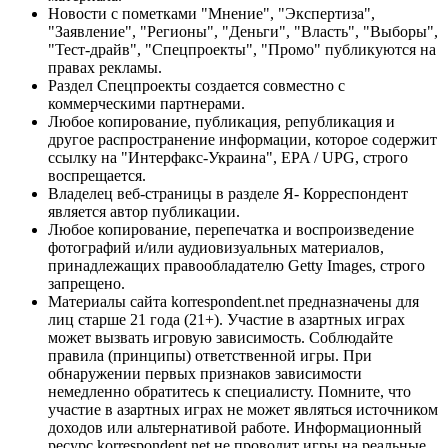
Новости с пометками "Мнение", "Экспертиза",
"Заявление", "Регионы", "Деньги", "Власть", "Выборы",
"Тест-драйв", "Спецпроекты", "Промо" публикуются на
правах рекламы.
Раздел Спецпроекты создается совместно с
коммерческими партнерами.
Любое копирование, публикация, републикация и
другое распространение информации, которое содержит
ссылку на "Интерфакс-Украина", EPA / UPG, строго
воспрещается.
Владелец веб-страницы в разделе Я- Корреспондент
является автор публикации.
Любое копирование, перепечатка и воспроизведение
фотографий и/или аудиовизуальных материалов,
принадлежащих правообладателю Getty Images, строго
запрещено.
Материалы сайта korrespondent.net предназначены для
лиц старше 21 года (21+). Участие в азартных играх
может вызвать игровую зависимость. Соблюдайте
правила (принципы) ответственной игры. При
обнаружении первых признаков зависимости
немедленно обратитесь к специалисту. Помните, что
участие в азартных играх не может являться источником
доходов или альтернативой работе. Информационный
ресурс korrespondent.net не проводит игры на реальные