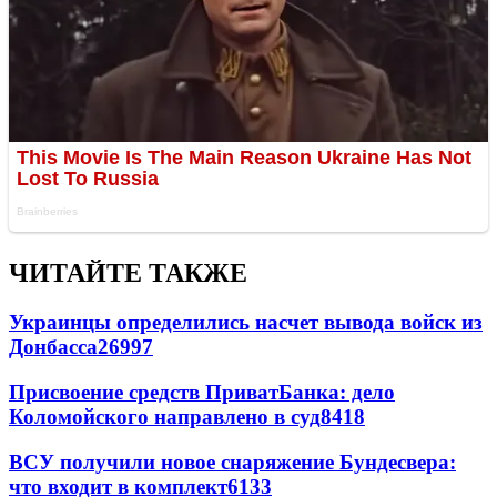
ЧИТАЙТЕ ТАКЖЕ
Украинцы определились насчет вывода войск из
Донбасса
26997
Присвоение средств ПриватБанка: дело
Коломойского направлено в суд
8418
ВСУ получили новое снаряжение Бундесвера:
что входит в комплект
6133