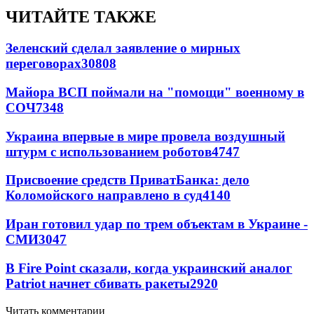
ЧИТАЙТЕ ТАКЖЕ
Зеленский сделал заявление о мирных
переговорах
30808
Майора ВСП поймали на "помощи" военному в
СОЧ
7348
Украина впервые в мире провела воздушный
штурм с использованием роботов
4747
Присвоение средств ПриватБанка: дело
Коломойского направлено в суд
4140
Иран готовил удар по трем объектам в Украине -
СМИ
3047
В Fire Point сказали, когда украинский аналог
Patriot начнет сбивать ракеты
2920
Читать комментарии