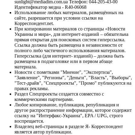
sunlight@mediadim.com.ua
Телефон: 044-205-43-00
Идентификатор медиа - R40-06068
Использование любых материалов, размещённых на
сайте, разрешается при условии ссылки на
Корреспондент.net.
При копировании материалов со страницы «Новости
Украины и мира», для интернет-изданий – обязательна
прямая открытая для поисковых систем гиперссылка.
Ссылка должна быть размещена в независимости от
полного либо частичного использования материалов.
Гиперссылка (для интернет- изданий) – должна быть
размещена в подзаголовке или в первом абзаце
материала.
Новости с пометками "Мнение", "Экспертиза",
"Заявление", "Регионы", "Деньги", "Власть", "Выборы",
"Тест-драйв", "Спецпроекты", "Промо" публикуются на
правах рекламы.
Раздел Спецпроекты создается совместно с
коммерческими партнерами.
Любое копирование, публикация, републикация и
другое распространение информации, которое содержит
ссылку на "Интерфакс-Украина", EPA / UPG, строго
воспрещается.
Владелец веб-страницы в разделе Я- Корреспондент
является автор публикации.