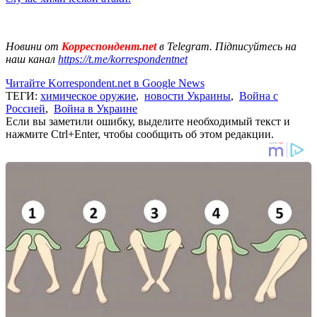
Новини от
Корреспондент.net
в Telegram. Підписуйтесь на
наш канал
https://t.me/korrespondentnet
Читайте Korrespondent.net в Google News
ТЕГИ:
химическое оружие
,
новости Украины
,
Война с
Россией
,
Война в Украине
Если вы заметили ошибку, выделите необходимый текст и
нажмите Ctrl+Enter, чтобы сообщить об этом редакции.