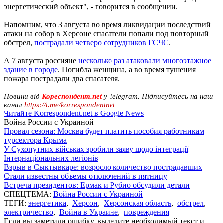
энергетический объект", - говорится в сообщении.
Напомним, что 3 августа во время ликвидации последствий
атаки на собор в Херсоне спасатели попали под повторный
обстрел,
пострадали четверо сотрудников ГСЧС
.
А 7 августа россияне
несколько раз атаковали многоэтажное
здание в городе
. Погибла женщина, а во время тушения
пожара пострадали два спасателя.
Новини від
Кореспондент.net
у Telegram. Підписуйтесь на наш
канал
https://t.me/korrespondentnet
Читайте Korrespondent.net в Google News
Война России с Украиной
Провал сезона: Москва будет платить пособия работникам
турсектора Крыма
У Сухопутних військах зробили заяву щодо інтеграції
Інтернаціональних легіонів
Взрыв в Сыктывкаре: возросло количество пострадавших
Стали известны объемы отключений в пятницу
Встреча президентов: Ермак и Рубио обсудили детали
СПЕЦТЕМА:
Война России с Украиной
ТЕГИ:
энергетика
,
Херсон
,
Херсонская область
,
обстрел
,
электричество
,
Война в Украине
,
повреждения
Если вы заметили ошибку, выделите необходимый текст и