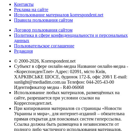
Контакты
Реклама на сайте
Использование материалов korrespondent.net
Правила пользования сайтом
Договор пользования сайтом
Политика в сфере конфиденциальности и персональных
данных
Пользовательское соглашение
Редакция
© 2000-2026, Korrespondent.net
Субъект в сфере онлайн-медиа Название онлайн-медиа -
«КореспонденТ.net» Адрес: 02091, місто Київ,
ХАРКІВСЬКЕ ШОСЕ, будинок 172-Б, офіс 208/1 E-mail:
sunlight@mediadim.com.ua
Телефон: 044-205-43-00
Идентификатор медиа - R40-06068
Использование любых материалов, размещённых на
сайте, разрешается при условии ссылки на
Корреспондент.net.
При копировании материалов со страницы «Новости
Украины и мира», для интернет-изданий – обязательна
прямая открытая для поисковых систем гиперссылка.
Ссылка должна быть размещена в независимости от
полного либо частичного использования материалов.