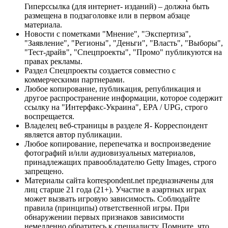
Гиперссылка (для интернет- изданий) – должна быть
размещена в подзаголовке или в первом абзаце
материала.
Новости с пометками "Мнение", "Экспертиза",
"Заявление", "Регионы", "Деньги", "Власть", "Выборы",
"Тест-драйв", "Спецпроекты", "Промо" публикуются на
правах рекламы.
Раздел Спецпроекты создается совместно с
коммерческими партнерами.
Любое копирование, публикация, републикация и
другое распространение информации, которое содержит
ссылку на "Интерфакс-Украина", EPA / UPG, строго
воспрещается.
Владелец веб-страницы в разделе Я- Корреспондент
является автор публикации.
Любое копирование, перепечатка и воспроизведение
фотографий и/или аудиовизуальных материалов,
принадлежащих правообладателю Getty Images, строго
запрещено.
Материалы сайта korrespondent.net предназначены для
лиц старше 21 года (21+). Участие в азартных играх
может вызвать игровую зависимость. Соблюдайте
правила (принципы) ответственной игры. При
обнаружении первых признаков зависимости
немедленно обратитесь к специалисту. Помните, что