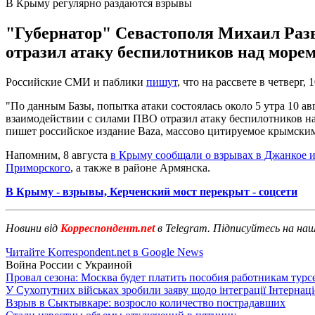
В Крыму регулярно раздаются взрывы
"Губернатор" Севастополя Михаил Разв
отразил атаку беспилотников над морем
Российские СМИ и паблики
пишут
, что на рассвете в четверг
"По данным Базы, попытка атаки состоялась около 5 утра 10 а
взаимодействии с силами ПВО отразил атаку беспилотников на
пишет российское издание Baza, массово цитируемое крымски
Напомним, 8 августа
в Крыму сообщали о взрывах в Джанкое 
Приморского
, а также в районе Армянска.
В Крыму - взрывы, Керченский мост перекрыт - соцсети
Новини від
Корреспондент.net
в Telegram. Підписуйтесь на на
Читайте Korrespondent.net в Google News
Война России с Украиной
Провал сезона: Москва будет платить пособия работникам тур
У Сухопутних військах зробили заяву щодо інтеграції Інтернац
Взрыв в Сыктывкаре: возросло количество пострадавших