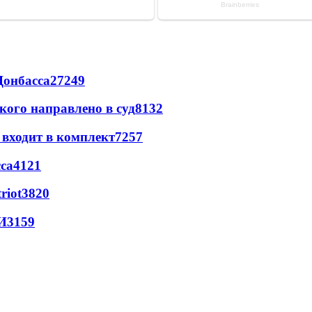
Донбасса
27249
кого направлено в суд
8132
 входит в комплект
7257
са
4121
riot
3820
И
3159