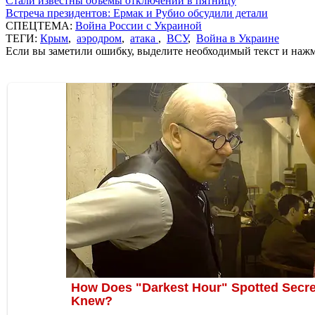
Стали известны объемы отключений в пятницу
Встреча президентов: Ермак и Рубио обсудили детали
СПЕЦТЕМА:
Война России с Украиной
ТЕГИ:
Крым
,
аэродром
,
атака
,
ВСУ
,
Война в Украине
Если вы заметили ошибку, выделите необходимый текст и нажми