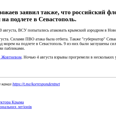
ожаев заявил также, что российский фл
 на подлете в Севастополь.
, 10 августа, ВСУ попытались атаковать крымский аэродром в Но
вгуста. Силами ПВО атака была отбита. Также "губернатор" Сева
д морем на подлете в Севастополь. 9 из них были заглушены си
ми пабликами.
и Жовтневом
. Ночью 4 августа взрывы прогремели в нескольких 
ш канал
https://t.me/korrespondentnet
сектора Крыма
іональних легіонів