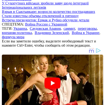
У Сухопутних військах зробили заяву щодо інтеграції
Інтернаціональних легіонів
Взрыв в Сыктывкаре: возросло количество пострадавших
Стали известны объемы отключений в пятницу
Встреча президентов: Ермак и Рубио обсудили детали
СПЕЦТЕМА:
Война России с Украиной
ТЕГИ:
Украина
,
Саудовская Аравия
,
саммит
,
переговоры
,
внешняя политика
,
Владимир Зеленский
,
Война в Украине
,
формула мира
Если вы заметили ошибку, выделите необходимый текст и
нажмите Ctrl+Enter, чтобы сообщить об этом редакции.