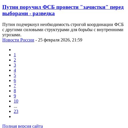
Путин поручил ФСБ провести "зачистки" перед
выборами - разведка
Путин подчеркнул необходимость строгой координации ФСБ
с другими силовыми структурами для борьбы с внутренними
угрозами.
Новости России
- 25 февраля 2026, 21:59
1
2
3
4
5
6
7
8
9
10
...
23
Полная версия сайта