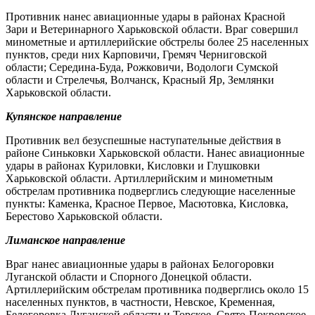
Противник нанес авиационные удары в районах Красной
Зари и Ветеринарного Харьковской области. Враг совершил
минометные и артиллерийские обстрелы более 25 населенных
пунктов, среди них Карповичи, Гремяч Черниговской
области; Середина-Буда, Рожковичи, Водологи Сумской
области и Стрелечья, Волчанск, Красный Яр, Землянки
Харьковской области.
Купянское направление
Противник вел безуспешные наступательные действия в
районе Синьковки Харьковской области. Нанес авиационные
удары в районах Куриловки, Кисловки и Глушковки
Харьковской области. Артиллерийским и минометным
обстрелам противника подверглись следующие населенные
пункты: Каменка, Красное Первое, Масютовка, Кисловка,
Берестово Харьковской области.
Лиманское направление
Враг нанес авиационные удары в районах Белогоровки
Луганской области и Спорного Донецкой области.
Артиллерийским обстрелам противника подверглись около 15
населенных пунктов, в частности, Невское, Кременная,
Белогоровка Луганской области и Торское, Свято-Покровское,