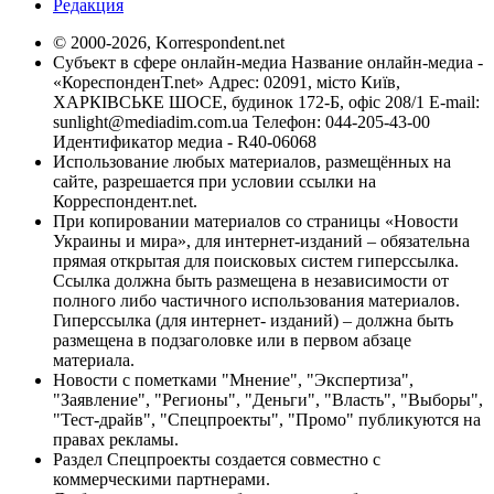
Редакция
© 2000-2026, Korrespondent.net
Субъект в сфере онлайн-медиа Название онлайн-медиа -
«КореспонденТ.net» Адрес: 02091, місто Київ,
ХАРКІВСЬКЕ ШОСЕ, будинок 172-Б, офіс 208/1 E-mail:
sunlight@mediadim.com.ua
Телефон: 044-205-43-00
Идентификатор медиа - R40-06068
Использование любых материалов, размещённых на
сайте, разрешается при условии ссылки на
Корреспондент.net.
При копировании материалов со страницы «Новости
Украины и мира», для интернет-изданий – обязательна
прямая открытая для поисковых систем гиперссылка.
Ссылка должна быть размещена в независимости от
полного либо частичного использования материалов.
Гиперссылка (для интернет- изданий) – должна быть
размещена в подзаголовке или в первом абзаце
материала.
Новости с пометками "Мнение", "Экспертиза",
"Заявление", "Регионы", "Деньги", "Власть", "Выборы",
"Тест-драйв", "Спецпроекты", "Промо" публикуются на
правах рекламы.
Раздел Спецпроекты создается совместно с
коммерческими партнерами.