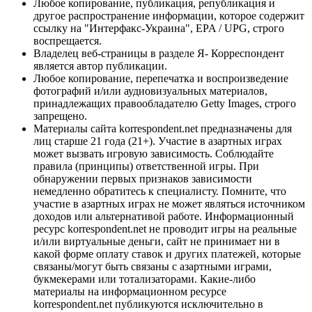
Любое копирование, публикация, републикация и
другое распространение информации, которое содержит
ссылку на "Интерфакс-Украина", EPA / UPG, строго
воспрещается.
Владелец веб-страницы в разделе Я- Корреспондент
является автор публикации.
Любое копирование, перепечатка и воспроизведение
фотографий и/или аудиовизуальных материалов,
принадлежащих правообладателю Getty Images, строго
запрещено.
Материалы сайта korrespondent.net предназначены для
лиц старше 21 года (21+). Участие в азартных играх
может вызвать игровую зависимость. Соблюдайте
правила (принципы) ответственной игры. При
обнаружении первых признаков зависимости
немедленно обратитесь к специалисту. Помните, что
участие в азартных играх не может являться источником
доходов или альтернативой работе. Информационный
ресурс korrespondent.net не проводит игры на реальные
и/или виртуальные деньги, сайт не принимает ни в
какой форме оплату ставок и других платежей, которые
связаны/могут быть связаны с азартными играми,
букмекерами или тотализаторами. Какие-либо
материалы на информационном ресурсе
korrespondent.net публикуются исключительно в