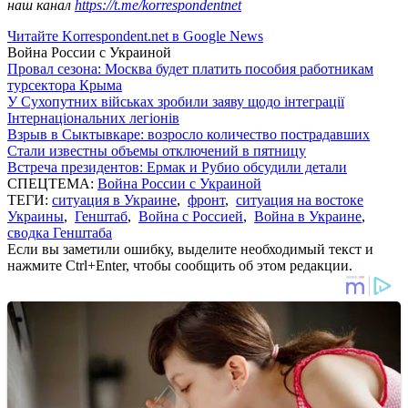
наш канал
https://t.me/korrespondentnet
Читайте Korrespondent.net в Google News
Война России с Украиной
Провал сезона: Москва будет платить пособия работникам
турсектора Крыма
У Сухопутних військах зробили заяву щодо інтеграції
Інтернаціональних легіонів
Взрыв в Сыктывкаре: возросло количество пострадавших
Стали известны объемы отключений в пятницу
Встреча президентов: Ермак и Рубио обсудили детали
СПЕЦТЕМА:
Война России с Украиной
ТЕГИ:
ситуация в Украине
,
фронт
,
ситуация на востоке
Украины
,
Генштаб
,
Война с Россией
,
Война в Украине
,
сводка Генштаба
Если вы заметили ошибку, выделите необходимый текст и
нажмите Ctrl+Enter, чтобы сообщить об этом редакции.