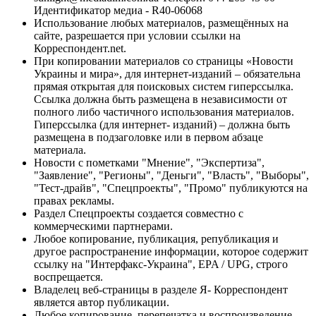
Идентификатор медиа - R40-06068
Использование любых материалов, размещённых на
сайте, разрешается при условии ссылки на
Корреспондент.net.
При копировании материалов со страницы «Новости
Украины и мира», для интернет-изданий – обязательна
прямая открытая для поисковых систем гиперссылка.
Ссылка должна быть размещена в независимости от
полного либо частичного использования материалов.
Гиперссылка (для интернет- изданий) – должна быть
размещена в подзаголовке или в первом абзаце
материала.
Новости с пометками "Мнение", "Экспертиза",
"Заявление", "Регионы", "Деньги", "Власть", "Выборы",
"Тест-драйв", "Спецпроекты", "Промо" публикуются на
правах рекламы.
Раздел Спецпроекты создается совместно с
коммерческими партнерами.
Любое копирование, публикация, републикация и
другое распространение информации, которое содержит
ссылку на "Интерфакс-Украина", EPA / UPG, строго
воспрещается.
Владелец веб-страницы в разделе Я- Корреспондент
является автор публикации.
Любое копирование, перепечатка и воспроизведение