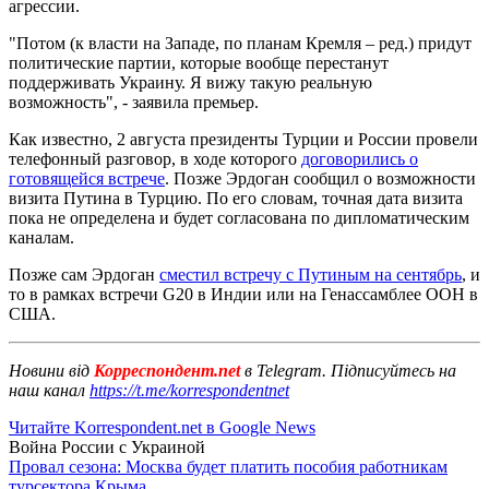
агрессии.
"Потом (к власти на Западе, по планам Кремля – ред.) придут
политические партии, которые вообще перестанут
поддерживать Украину. Я вижу такую реальную
возможность", - заявила премьер.
Как известно, 2 августа президенты Турции и России провели
телефонный разговор, в ходе которого
договорились о
готовящейся встрече
. Позже Эрдоган сообщил о возможности
визита Путина в Турцию. По его словам, точная дата визита
пока не определена и будет согласована по дипломатическим
каналам.
Позже сам Эрдоган
сместил встречу с Путиным на сентябрь
, и
то в рамках встречи G20 в Индии или на Генассамблее ООН в
США.
Новини від
Корреспондент.net
в Telegram. Підписуйтесь на
наш канал
https://t.me/korrespondentnet
Читайте Korrespondent.net в Google News
Война России с Украиной
Провал сезона: Москва будет платить пособия работникам
турсектора Крыма