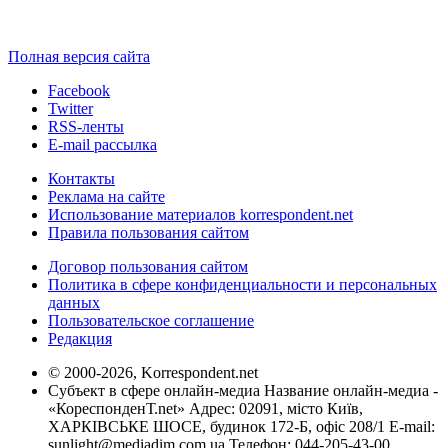
Полная версия сайта
Facebook
Twitter
RSS-ленты
E-mail рассылка
Контакты
Реклама на сайте
Использование материалов korrespondent.net
Правила пользования сайтом
Договор пользования сайтом
Политика в сфере конфиденциальности и персональных
данных
Пользовательское соглашение
Редакция
© 2000-2026, Korrespondent.net
Субъект в сфере онлайн-медиа Название онлайн-медиа -
«КореспонденТ.net» Адрес: 02091, місто Київ,
ХАРКІВСЬКЕ ШОСЕ, будинок 172-Б, офіс 208/1 E-mail:
sunlight@mediadim.com.ua
Телефон: 044-205-43-00