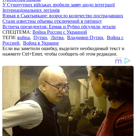
У Сухопутних військах зробили заяву щодо інтеграції
Інтернаціональних легіонів
Взрыв в Сыктывкаре: возросло количество пострадавших
Стали известны объемы отключений в пятницу
Встреча президентов: Ермак и Рубио обсудили детали
СПЕЦТЕМА:
Война России с Украиной
ТЕГИ:
война
,
Путин
,
Литва
,
Владимир Путин
,
Война с
Россией
,
Война в Украине
Если вы заметили ошибку, выделите необходимый текст и
нажмите Ctrl+Enter, чтобы сообщить об этом редакции.