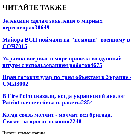
ЧИТАЙТЕ ТАКЖЕ
Зеленский сделал заявление о мирных
переговорах
30649
Майора ВСП поймали на "помощи" военному в
СОЧ
7015
Украина впервые в мире провела воздушный
штурм с использованием роботов
4675
Иран готовил удар по трем объектам в Украине -
СМИ
3002
В Fire Point сказали, когда украинский аналог
Patriot начнет сбивать ракеты
2854
Когда связь молчит - молчит вся бригада.
Связисты просят помощи
2248
Читать комментарии