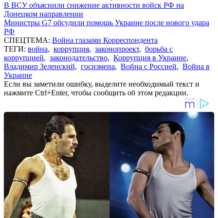
В ВСУ объяснили снижение активности войск РФ на
Донецком направлении
Министры G7 обсудили помощь Украине после нового удара
РФ
СПЕЦТЕМА:
Война глазами Корреспондента
ТЕГИ:
война
,
коррупция
,
законопроект
,
борьба с
коррупцией
,
законодательство
,
Коррупция в Украине
,
Владимир Зеленский
,
госизмена
,
Война с Россией
,
Война в
Украине
Если вы заметили ошибку, выделите необходимый текст и
нажмите Ctrl+Enter, чтобы сообщить об этом редакции.